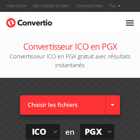
Video Editor
Add Subtitles to Video
Compress Video
Plus
Convertisseur ICO en PGX
Convertisseur ICO en PGX gratuit avec résultats
instantanés
Choisir les fichiers
ICO
PGX
en