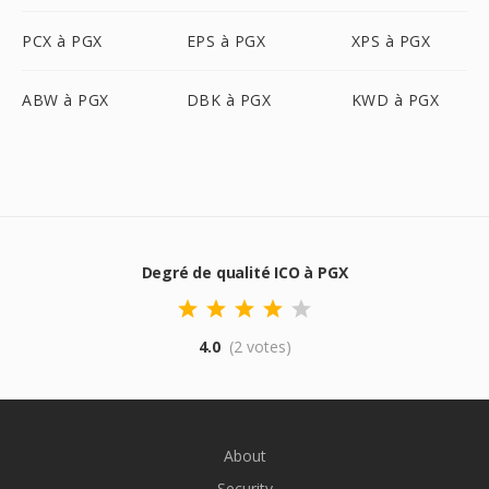
PCX à PGX
EPS à PGX
XPS à PGX
ABW à PGX
DBK à PGX
KWD à PGX
Degré de qualité ICO à PGX
4.0
(2 votes)
About
Security