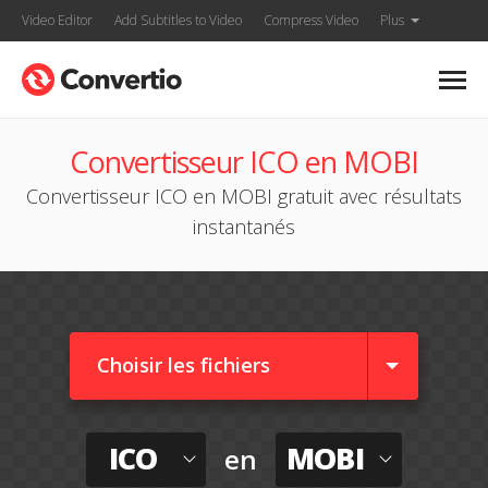
Video Editor
Add Subtitles to Video
Compress Video
Plus
Convertisseur ICO en MOBI
Convertisseur ICO en MOBI gratuit avec résultats
instantanés
Choisir les fichiers
ICO
MOBI
en