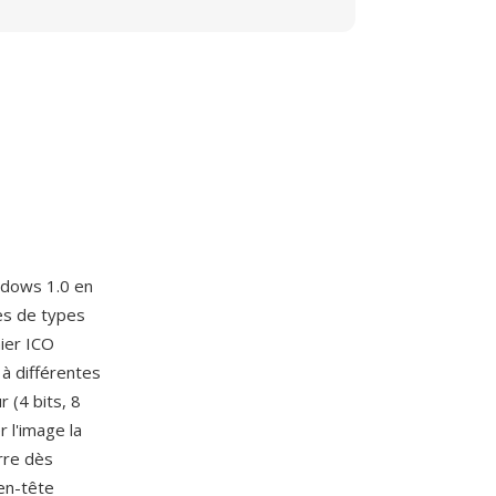
indows 1.0 en
nes de types
hier ICO
à différentes
 (4 bits, 8
 l'image la
rre dès
en-tête