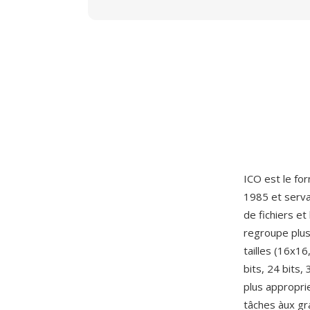
ICO est le for
1985 et serva
de fichiers e
regroupe plus
tailles (16x1
bits, 24 bits
plus appropri
tâches àux gr