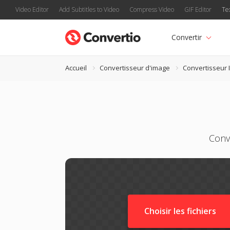
Video Editor
Add Subtitles to Video
Compress Video
GIF Editor
Te
Convertir
Accueil
Convertisseur d'image
Convertisseur 
Conv
Choisir les fichiers