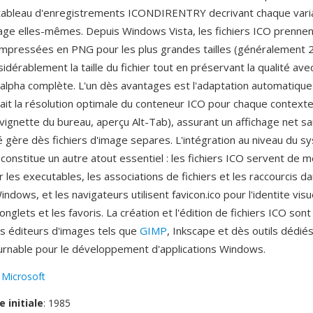
ableau d'enregistrements ICONDIRENTRY decrivant chaque varia
ge elles-mêmes. Depuis Windows Vista, les fichiers ICO prennen
mpressées en PNG pour les plus grandes tailles (généralement 
idérablement la taille du fichier tout en préservant la qualité ave
alpha complète. L'un dès avantages est l'adaptation automatique 
it la résolution optimale du conteneur ICO pour chaque contexte 
 vignette du bureau, aperçu Alt-Tab), assurant un affichage net s
né gère dès fichiers d'image separes. L'intégration au niveau du 
 constitue un autre atout essentiel : les fichiers ICO servent de
r les executables, les associations de fichiers et les raccourcis d
ndows, et les navigateurs utilisent favicon.ico pour l'identite visu
nglets et les favoris. La création et l'édition de fichiers ICO sont
s éditeurs d'images tels que
GIMP
, Inkscape et dès outils dédiés
urnable pour le développement d'applications Windows.
:
Microsoft
e initiale
: 1985