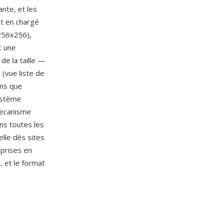
nte, et les
t en chargé
256x256),
c une
de la taille —
(vue liste de
ans que
système
 mecanisme
ans toutes les
elle dès sites
 prises en
, et le format