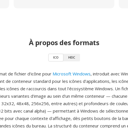
À propos des formats
ICO
HEIC
mat de fichier d'icône pour
Microsoft Windows
, introduit avec W
nt de conteneur standard pour les icônes d'applications, les icô
t les icônes de raccourcis dans tout l'écosystème Windows. Un fic
ieurs variantes d'image au sein d'un même conteneur — chacune 
6, 32x32, 48x48, 256x256, entre autres) et profondeurs de couleur
, 32 bits avec canal alpha) — permettant à Windows de sélectionner
ee pour chaque contexte d'affichage, dès petits boutons de la ba
andes icônes du bureau. La structuré du conteneur comprend un 