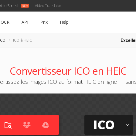
xt to Speech
Video Translator
OCR
API
Prix
Help
Excelle
ICO
ICO à HEIC
Convertisseur ICO en HEIC
ertissez les images ICO au format HEIC en ligne — sans 
ICO