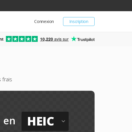
Connexion
Inscription
nt
10,220
avis sur
frais
HEIC
en