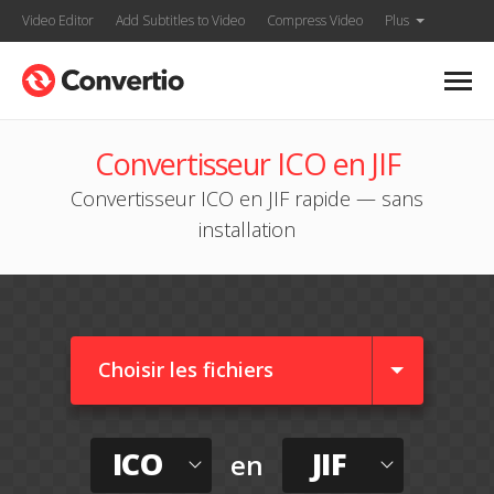
Video Editor
Add Subtitles to Video
Compress Video
Plus
Convertisseur ICO en JIF
Convertisseur ICO en JIF rapide — sans
installation
Choisir les fichiers
ICO
JIF
en