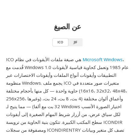
عن الصيغ
ICO
JIF
،
Microsoft Windows
ICO هي صيغة ملفات الأيقونات في نظام
قُدمت مع Windows 1.0 عام 1985 وتعمل كحاوية قياسية لأيقونات
التطبيقات وأيقونات أنواع الملفات وأيقونات الاختصارات عبر
منظومة Windows. يجمع ملف ICO متغيرات صور متعددة في
حاوية واحدة — كل منها بأحجام مختلفة (16x16، 32x32، 48x48،
256x256، وغيرها) وأعماق ألوان مختلفة (4 بت، 8 بت، 24 بت،
32 بت مع ألفا) — مما يتيح لـ Windows اختيار الصورة الأنسب
لكل سياق عرض، من أزرار شريط المهام الصغيرة إلى أيقونات
سطح المكتب الكبيرة. تتكون بنية الحاوية من ترويسة ICONDIR
ومصفوفة من سجلات ICONDIRENTRY تصف كل متغير وبيانات