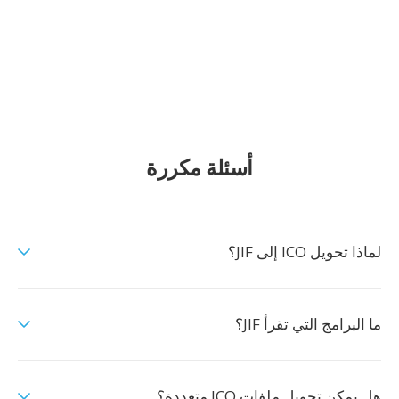
أسئلة مكررة
لماذا تحويل ICO إلى JIF؟
ما البرامج التي تقرأ JIF؟
هل يمكن تحويل ملفات ICO متعددة؟