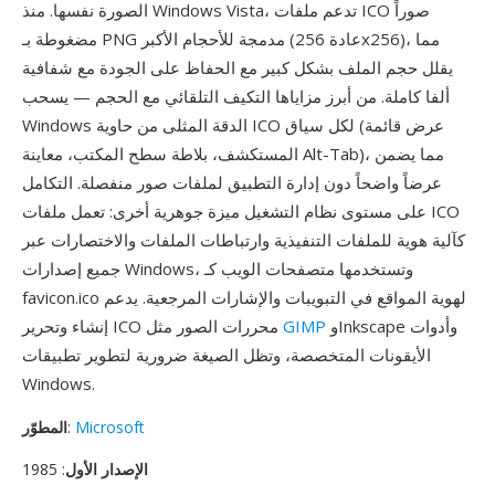
الصورة نفسها. منذ Windows Vista، تدعم ملفات ICO صوراً
مضغوطة بـ PNG مدمجة للأحجام الأكبر (عادة 256x256)، مما
يقلل حجم الملف بشكل كبير مع الحفاظ على الجودة مع شفافية
ألفا كاملة. من أبرز مزاياها التكيف التلقائي مع الحجم — يسحب
Windows الدقة المثلى من حاوية ICO لكل سياق (عرض قائمة
المستكشف، بلاطة سطح المكتب، معاينة Alt-Tab)، مما يضمن
عرضاً واضحاً دون إدارة التطبيق لملفات صور منفصلة. التكامل
على مستوى نظام التشغيل ميزة جوهرية أخرى: تعمل ملفات ICO
كآلية هوية للملفات التنفيذية وارتباطات الملفات والاختصارات عبر
جميع إصدارات Windows، وتستخدمها متصفحات الويب كـ
favicon.ico لهوية المواقع في التبويبات والإشارات المرجعية. يدعم
وInkscape وأدوات
GIMP
إنشاء وتحرير ICO محررات الصور مثل
الأيقونات المتخصصة، وتظل الصيغة ضرورية لتطوير تطبيقات
Windows.
Microsoft
:
المطوّر
الإصدار الأول
: 1985