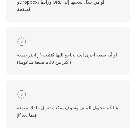
وDropbox، ورابط URL أو من خلال سحبها إلى
الصفحة.
2
اختر صيغة jif أو أية صيغة أخرى أنت بحاجةٍ إليها كنتيجة
(أكثر من 200 صيغة مدعومة)
3
هيا قُم بتحويل الملف وسوف يمكنك تنزيل ملفك بصيغة
jif فِيما بعد