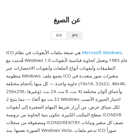
عن الصيغ
ICO
JPG
،
Microsoft Windows
ICO هي صيغة ملفات الأيقونات في نظام
قُدمت مع Windows 1.0 عام 1985 وتعمل كحاوية قياسية لأيقونات
التطبيقات وأيقونات أنواع الملفات وأيقونات الاختصارات عبر
منظومة Windows. يجمع ملف ICO متغيرات صور متعددة في
حاوية واحدة — كل منها بأحجام مختلفة (16x16، 32x32، 48x48،
256x256، وغيرها) وأعماق ألوان مختلفة (4 بت، 8 بت، 24 بت،
32 بت مع ألفا) — مما يتيح لـ Windows اختيار الصورة الأنسب
لكل سياق عرض، من أزرار شريط المهام الصغيرة إلى أيقونات
سطح المكتب الكبيرة. تتكون بنية الحاوية من ترويسة ICONDIR
ومصفوفة من سجلات ICONDIRENTRY تصف كل متغير وبيانات
الصورة نفسها. منذ Windows Vista، تدعم ملفات ICO صوراً