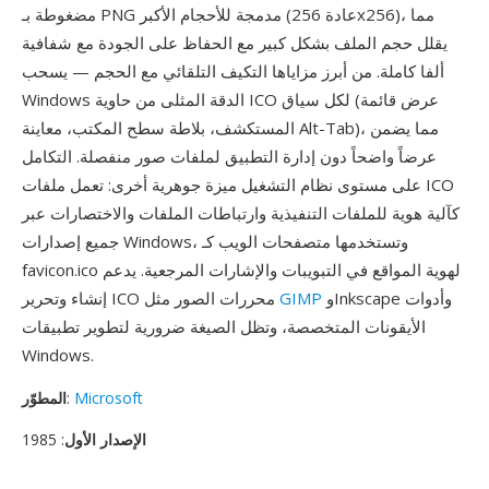
مضغوطة بـ PNG مدمجة للأحجام الأكبر (عادة 256x256)، مما
يقلل حجم الملف بشكل كبير مع الحفاظ على الجودة مع شفافية
ألفا كاملة. من أبرز مزاياها التكيف التلقائي مع الحجم — يسحب
Windows الدقة المثلى من حاوية ICO لكل سياق (عرض قائمة
المستكشف، بلاطة سطح المكتب، معاينة Alt-Tab)، مما يضمن
عرضاً واضحاً دون إدارة التطبيق لملفات صور منفصلة. التكامل
على مستوى نظام التشغيل ميزة جوهرية أخرى: تعمل ملفات ICO
كآلية هوية للملفات التنفيذية وارتباطات الملفات والاختصارات عبر
جميع إصدارات Windows، وتستخدمها متصفحات الويب كـ
favicon.ico لهوية المواقع في التبويبات والإشارات المرجعية. يدعم
وInkscape وأدوات
GIMP
إنشاء وتحرير ICO محررات الصور مثل
الأيقونات المتخصصة، وتظل الصيغة ضرورية لتطوير تطبيقات
Windows.
Microsoft
:
المطوّر
الإصدار الأول
: 1985