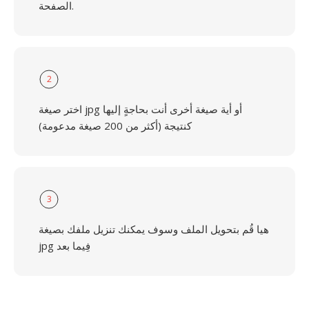
الصفحة.
2
اختر صيغة jpg أو أية صيغة أخرى أنت بحاجةٍ إليها
كنتيجة (أكثر من 200 صيغة مدعومة)
3
هيا قُم بتحويل الملف وسوف يمكنك تنزيل ملفك بصيغة
jpg فِيما بعد