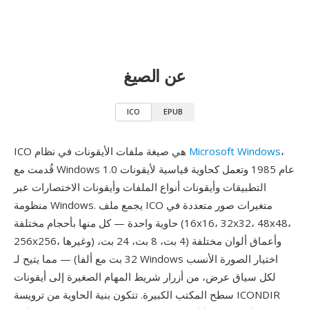
عن الصيغ
ICO
EPUB
،
Microsoft Windows
ICO هي صيغة ملفات الأيقونات في نظام
قُدمت مع Windows 1.0 عام 1985 وتعمل كحاوية قياسية لأيقونات
التطبيقات وأيقونات أنواع الملفات وأيقونات الاختصارات عبر
منظومة Windows. يجمع ملف ICO متغيرات صور متعددة في
حاوية واحدة — كل منها بأحجام مختلفة (16x16، 32x32، 48x48،
256x256، وغيرها) وأعماق ألوان مختلفة (4 بت، 8 بت، 24 بت،
32 بت مع ألفا) — مما يتيح لـ Windows اختيار الصورة الأنسب
لكل سياق عرض، من أزرار شريط المهام الصغيرة إلى أيقونات
سطح المكتب الكبيرة. تتكون بنية الحاوية من ترويسة ICONDIR