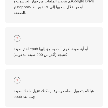
قُم بتحديد الملفات من جهاز الحاسوب وGoogle Drive
وDropbox، ورابط URL أو من خلال سحبها إلى
الصفحة.
2
اختر صيغة epub أو أية صيغة أخرى أنت بحاجةٍ إليها
كنتيجة (أكثر من 200 صيغة مدعومة)
3
هيا قُم بتحويل الملف وسوف يمكنك تنزيل ملفك بصيغة
epub فِيما بعد