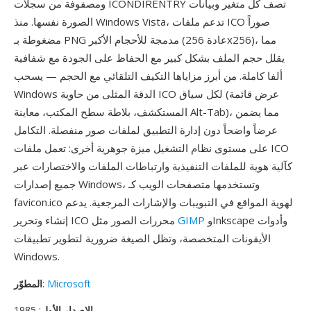
ومصفوفة من سجلات ICONDIRENTRY تصف كل متغير وبيانات
الصورة نفسها. منذ Windows Vista، تدعم ملفات ICO صوراً
مضغوطة بـ PNG مدمجة للأحجام الأكبر (عادة 256x256)، مما
يقلل حجم الملف بشكل كبير مع الحفاظ على الجودة مع شفافية
ألفا كاملة. من أبرز مزاياها التكيف التلقائي مع الحجم — يسحب
Windows الدقة المثلى من حاوية ICO لكل سياق (عرض قائمة
المستكشف، بلاطة سطح المكتب، معاينة Alt-Tab)، مما يضمن
عرضاً واضحاً دون إدارة التطبيق لملفات صور منفصلة. التكامل
على مستوى نظام التشغيل ميزة جوهرية أخرى: تعمل ملفات ICO
كآلية هوية للملفات التنفيذية وارتباطات الملفات والاختصارات عبر
جميع إصدارات Windows، وتستخدمها متصفحات الويب كـ
favicon.ico لهوية المواقع في التبويبات والإشارات المرجعية. يدعم
وInkscape وأدوات
GIMP
إنشاء وتحرير ICO محررات الصور مثل
الأيقونات المتخصصة، وتظل الصيغة ضرورية لتطوير تطبيقات
Windows.
Microsoft
:
المطوّر
الإصدار الأول
: 1985