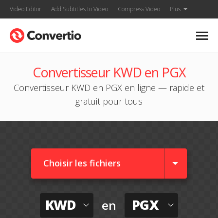
Video Editor
Add Subtitles to Video
Compress Video
Plus
Convertisseur KWD en PGX
Convertisseur KWD en PGX en ligne — rapide et
gratuit pour tous
Choisir les fichiers
KWD
PGX
en