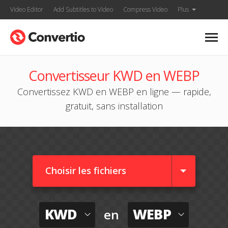
Video Editor
Add Subtitles to Video
Compress Video
Plus
Convertisseur KWD en WEBP
Convertissez KWD en WEBP en ligne — rapide,
gratuit, sans installation
Choisir les fichiers
KWD
WEBP
en