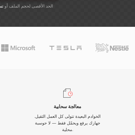
أسقِط الملفات هنا. 1 GB الحد الأقصى لحجم الملف أو
تس
معالجة سحابية
الخوادم البعيدة تتولى كل العمل الثقيل.
جهازك يرفع ويحمّل فقط — لا حوسبة
محلية.