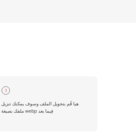
3
هيا قُم بتحويل الملف وسوف يمكنك تنزيل
ملفك بصيغة webp فِيما بعد