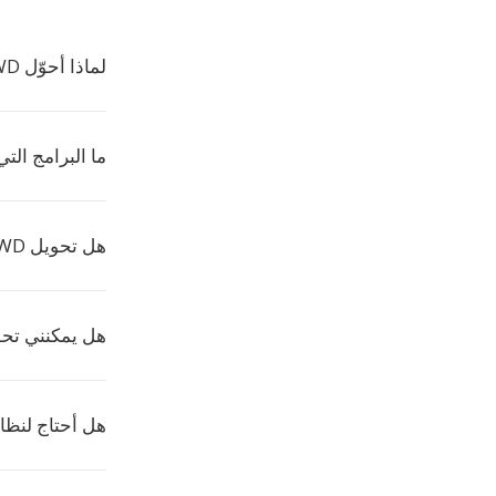
لماذا أحوّل KWD إلى WEBP؟
ما البرامج التي ت
هل تحويل KWD إلى WEBP مجاني؟
هل يمكنني تحويل عدة 
هل أحتاج لنظام Linux لتحويل ملفات