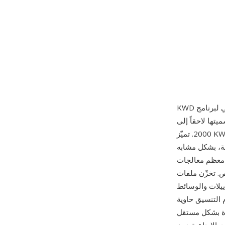
اً إلى Calligra Suite)، التي طورها مجتمع KDE مع أول إصدار مستقر في KOffice 1.0 عام
2000. تميّز KWord عن معالجات النصوص الأخرى من خلال نموذج تخطيط قائم على الإطارات حيث كان
ة، بشكل مشابه
 معظم معالجات
حتوى المستند بتنسيق XML مضغوط يصف التسلسل الهرمي للإطارات
ييلات والوسائط
XM إلى جانب أي صور وموارد مرجعية. من مزاياه
رة بشكل مستقل