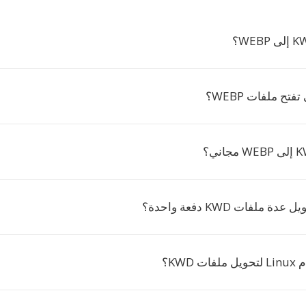
فتح ملفات WEBP؟
ملفات KWD دفعة واحدة؟
 KWD؟