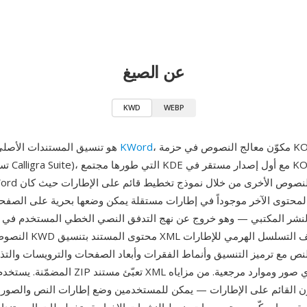
عن الصيغ
KWD
WEBP
، مكوّن معالج النصوص في حزمة KOffice (أُعيدت
KWord
KWD هو تنسيق المستندات الأصلي لبرنامج
تسميتها لاحق
لمحتوى الآخر موجوداً في إطارات مستقلة يمكن وضعها بحرية على الصفح
لنشر المكتبي — وهو خروج عن نهج التدفق النصي الخطي المستخدم في
النصوص. تخزّن ملفات KWD م
نص مع ترميز التنسيق وأنماط الفقرات وأبعاد الصفحات والترويسات والتذ
المضمّنة. يستخدم التنسيق حاوية ZIP تعبّئ مستند L
ن القائم على الإطارات — يمكن للمستخدمين وضع إطارات النص والصو