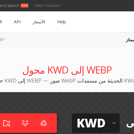
xt to Speech
Video Translator
Help
الأسعار
API
R
متاز
KWD إل
محول KWD إلى WEBP
صور WebP الحديثة من مستندات KWord
KWD
ى