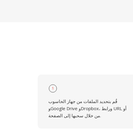
1
قُم بتحديد الملفات من جهاز الحاسوب
وGoogle Drive وDropbox، ورابط URL أو
من خلال سحبها إلى الصفحة.