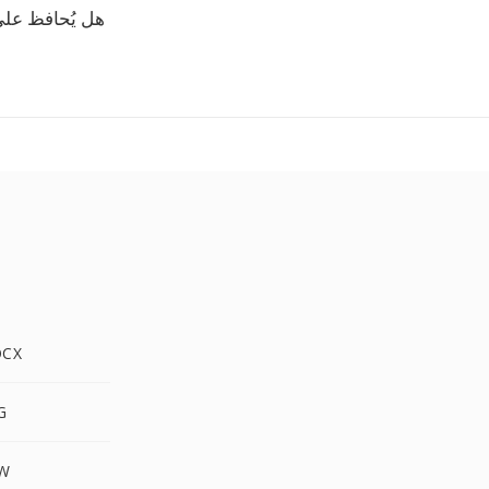
هل يُحافظ على تخطي
KWD إل
KWD
KWD 