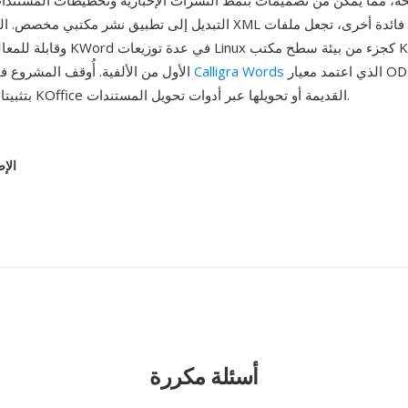
، مما يمكّن من تصميمات بنمط النشرات الإخبارية وتخطيطات المستندات 
التبديل إلى تطبيق نشر مكتبي مخصص. البنية المفتوحة لـ XML فائدة أخ
وقابلة للمعالجة الآلية. ضُمّن KWord في عد
الذي اعتمد معيار ODF. يمكن فتح
Calligra Words
الأول من الألفية. أُوقف المشروع في النهاية لصالح
ملفات KWD بتثبيتات KOffice القديمة أو تحويلها عبر أدوات تحويل المستندات.
الإص
أسئلة مكررة