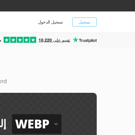
تسجيل
تسجيل الدخول
تقييم على
10,220
م
حوّل KWD إلى WEBP — 
WEBP
إل