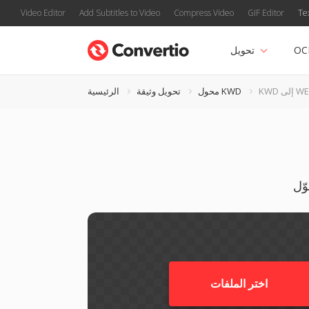
Video Editor
Add Subtitles to Video
Compress Video
GIF Editor
Te
OC
تحويل
ى WEBP
محول KWD
تحويل وثيقة
الرئيسية
اختر الملفات