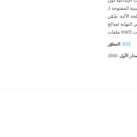
الإبداعية دون
رى، تجعل ملفات KWD شفافة
ة توزيعات Linux كجزء من بيئة سطح مكتب KDE خلال العقد
KDE
:
المطوّر
دار الأول
: 2000