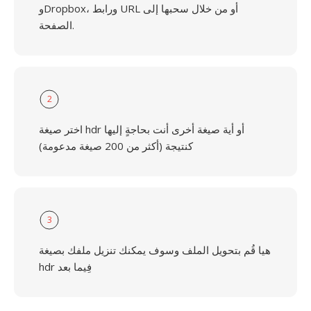
وDropbox، ورابط URL أو من خلال سحبها إلى
الصفحة.
2
اختر صيغة hdr أو أية صيغة أخرى أنت بحاجةٍ إليها
كنتيجة (أكثر من 200 صيغة مدعومة)
3
هيا قُم بتحويل الملف وسوف يمكنك تنزيل ملفك بصيغة
hdr فِيما بعد