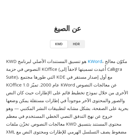
عن الصيغ
KWD
HDR
، مكوّن معالج
KWord
KWD هو تنسيق المستندات الأصلي لبرنامج
النصوص في حزمة KOffice (أُعيدت تسميتها لاحقاً إلى Calligra
Suite)، التي طورها مجتمع KDE مع أول إصدار مستقر في
KOffice 1.0 عام 2000. تميّز KWord عن معالجات النصوص
الأخرى من خلال نموذج تخطيط قائم على الإطارات حيث كان النص
والصور والمحتوى الآخر موجوداً في إطارات مستقلة يمكن وضعها
بحرية على الصفحة، بشكل مشابه لتطبيقات النشر المكتبي — وهو
خروج عن نهج التدفق النصي الخطي المستخدم في معظم
معالجات النصوص. تخزّن ملفات KWD محتوى المستند بتنسيق
XML مضغوط يصف التسلسل الهرمي للإطارات ومحتوى النص مع