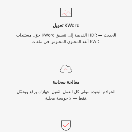
تحويل KWord
حوّل مستندات KWord القديمة إلى تنسيق HDR الحديث —
أنقذ المحتوى المحبوس في ملفات KWD.
معالجة سحابية
الخوادم البعيدة تتولى كل العمل الثقيل. جهازك يرفع ويحمّل
فقط — لا حوسبة محلية.