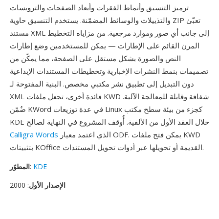
ترميز التنسيق وأنماط الفقرات وأبعاد الصفحات والترويسات
والتذييلات والوسائط المضمّنة. يستخدم التنسيق حاوية ZIP تعبّئ
مستند XML إلى جانب أي صور وموارد مرجعية. من مزاياه التخطيط
المرن القائم على الإطارات — يمكن للمستخدمين وضع إطارات
النص والصورة بشكل مستقل على الصفحة، مما يمكّن من
تصميمات بنمط النشرات الإخبارية وتخطيطات المستندات الإبداعية
دون التبديل إلى تطبيق نشر مكتبي مخصص. البنية المفتوحة لـ
XML فائدة أخرى، تجعل ملفات KWD شفافة وقابلة للمعالجة الآلية.
ضُمّن KWord في عدة توزيعات Linux كجزء من بيئة سطح مكتب
KDE خلال العقد الأول من الألفية. أُوقف المشروع في النهاية لصالح
الذي اعتمد معيار ODF. يمكن فتح ملفات KWD
Calligra Words
بتثبيتات KOffice القديمة أو تحويلها عبر أدوات تحويل المستندات.
KDE
:
المطوّر
الإصدار الأول
: 2000