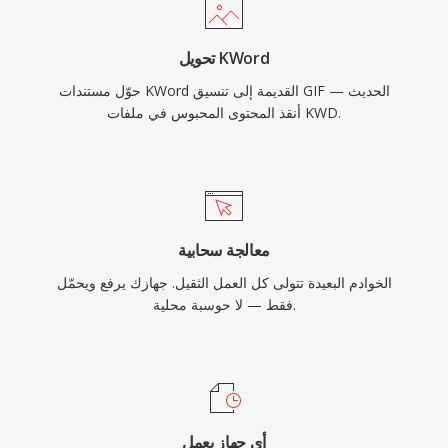
تحويل KWord
حوّل مستندات KWord القديمة إلى تنسيق GIF الحديث —
أنقذ المحتوى المحبوس في ملفات KWD.
معالجة سحابية
الخوادم البعيدة تتولى كل العمل الثقيل. جهازك يرفع ويحمّل
فقط — لا حوسبة محلية.
أي جهاز يعمل