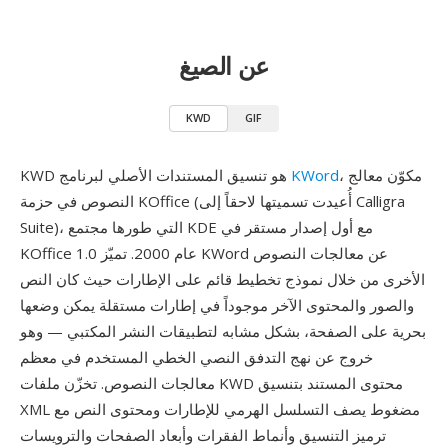
عن الصيغ
KWD
GIF
، مكوّن معالج
KWord
KWD هو تنسيق المستندات الأصلي لبرنامج
النصوص في حزمة KOffice (أُعيدت تسميتها لاحقاً إلى Calligra
Suite)، التي طورها مجتمع KDE مع أول إصدار مستقر في
KOffice 1.0 عام 2000. تميّز KWord عن معالجات النصوص
الأخرى من خلال نموذج تخطيط قائم على الإطارات حيث كان النص
والصور والمحتوى الآخر موجوداً في إطارات مستقلة يمكن وضعها
بحرية على الصفحة، بشكل مشابه لتطبيقات النشر المكتبي — وهو
خروج عن نهج التدفق النصي الخطي المستخدم في معظم
معالجات النصوص. تخزّن ملفات KWD محتوى المستند بتنسيق
XML مضغوط يصف التسلسل الهرمي للإطارات ومحتوى النص مع
ترميز التنسيق وأنماط الفقرات وأبعاد الصفحات والترويسات