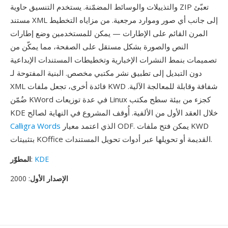
والتذييلات والوسائط المضمّنة. يستخدم التنسيق حاوية ZIP تعبّئ
مستند XML إلى جانب أي صور وموارد مرجعية. من مزاياه التخطيط
المرن القائم على الإطارات — يمكن للمستخدمين وضع إطارات
النص والصورة بشكل مستقل على الصفحة، مما يمكّن من
تصميمات بنمط النشرات الإخبارية وتخطيطات المستندات الإبداعية
دون التبديل إلى تطبيق نشر مكتبي مخصص. البنية المفتوحة لـ
XML فائدة أخرى، تجعل ملفات KWD شفافة وقابلة للمعالجة الآلية.
ضُمّن KWord في عدة توزيعات Linux كجزء من بيئة سطح مكتب
KDE خلال العقد الأول من الألفية. أُوقف المشروع في النهاية لصالح
الذي اعتمد معيار ODF. يمكن فتح ملفات KWD
Calligra Words
بتثبيتات KOffice القديمة أو تحويلها عبر أدوات تحويل المستندات.
KDE
:
المطوّر
الإصدار الأول
: 2000