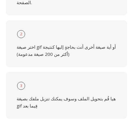
الصفحة.
2
اختر صيغة gif أو أية صيغة أخرى أنت بحاجةٍ إليها كنتيجة
(أكثر من 200 صيغة مدعومة)
3
هيا قُم بتحويل الملف وسوف يمكنك تنزيل ملفك بصيغة
gif فِيما بعد