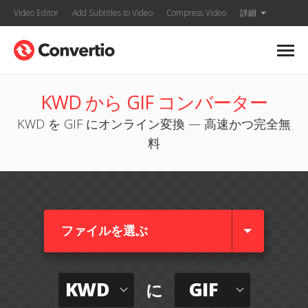
Video Editor
Add Subtitles to Video
Compress Video
詳細
KWD から GIF コンバーター
KWD を GIF にオンライン変換 — 高速かつ完全無
料
ファイルを選ぶ
KWD
GIF
に