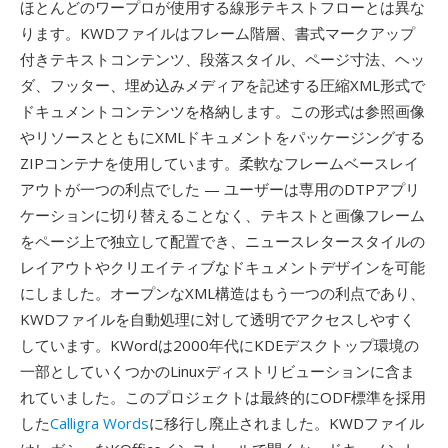
ほとんどのワープロが使用する線形テキストフローとは異な
ります。KWDファイルはフレーム階層、書式マークアップ
付きテキストコンテンツ、段落スタイル、ページ寸法、ヘッ
ダ、フッター、埋め込みメディアを記述する圧縮XML形式で
ドキュメントコンテンツを格納します。この形式は参照画像
やリソースとともにXMLドキュメントをパッケージングする
ZIPコンテナを使用しています。柔軟なフレームベースレイ
アウトが一つの利点でした — ユーザーは専用のDTPアプリ
ケーションに切り替えることなく、テキストと画像フレーム
をページ上で独立して配置でき、ニュースレタースタイルの
レイアウトやクリエイティブなドキュメントデザインを可能
にしました。オープンなXML構造はもう一つの利点であり、
KWDファイルを自動処理に対して透明でアクセスしやすく
しています。KWordは2000年代にKDEデスクトップ環境の
一部としていくつかのLinuxディストリビューションに含ま
れていました。このプロジェクトは最終的にODF標準を採用
した
Calligra Words
に移行し廃止されました。KWDファイル