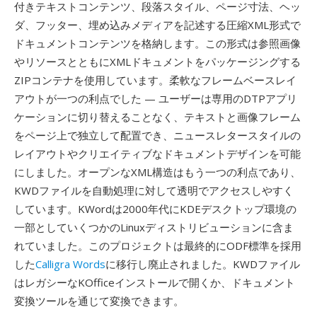
付きテキストコンテンツ、段落スタイル、ページ寸法、ヘッ
ダ、フッター、埋め込みメディアを記述する圧縮XML形式で
ドキュメントコンテンツを格納します。この形式は参照画像
やリソースとともにXMLドキュメントをパッケージングする
ZIPコンテナを使用しています。柔軟なフレームベースレイ
アウトが一つの利点でした — ユーザーは専用のDTPアプリ
ケーションに切り替えることなく、テキストと画像フレーム
をページ上で独立して配置でき、ニュースレタースタイルの
レイアウトやクリエイティブなドキュメントデザインを可能
にしました。オープンなXML構造はもう一つの利点であり、
KWDファイルを自動処理に対して透明でアクセスしやすく
しています。KWordは2000年代にKDEデスクトップ環境の
一部としていくつかのLinuxディストリビューションに含ま
れていました。このプロジェクトは最終的にODF標準を採用
した
Calligra Words
に移行し廃止されました。KWDファイル
はレガシーなKOfficeインストールで開くか、ドキュメント
変換ツールを通じて変換できます。