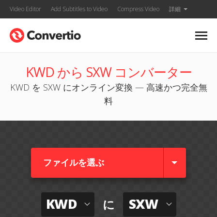
Video Editor
Add Subtitles to Video
Compress Video
詳細
KWD から SXW コンバーター
KWD を SXW にオンライン変換 — 高速かつ完全無
料
ファイルを選ぶ
KWD
SXW
に