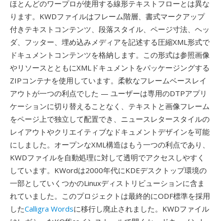
ほとんどのワープロが使用する線形テキストフローとは異な
ります。KWDファイルはフレーム階層、書式マークアップ
付きテキストコンテンツ、段落スタイル、ページ寸法、ヘッ
ダ、フッター、埋め込みメディアを記述する圧縮XML形式で
ドキュメントコンテンツを格納します。この形式は参照画像
やリソースとともにXMLドキュメントをパッケージングする
ZIPコンテナを使用しています。柔軟なフレームベースレイ
アウトが一つの利点でした — ユーザーは専用のDTPアプリ
ケーションに切り替えることなく、テキストと画像フレーム
をページ上で独立して配置でき、ニュースレタースタイルの
レイアウトやクリエイティブなドキュメントデザインを可能
にしました。オープンなXML構造はもう一つの利点であり、
KWDファイルを自動処理に対して透明でアクセスしやすく
しています。KWordは2000年代にKDEデスクトップ環境の
一部としていくつかのLinuxディストリビューションに含ま
れていました。このプロジェクトは最終的にODF標準を採用
した
Calligra Words
に移行し廃止されました。KWDファイル