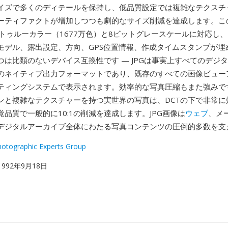
イズで多くのディテールを保持し、低品質設定では複雑なテクスチ
ーティファクトが増加しつつも劇的なサイズ削減を達成します。こ
トゥルーカラー（1677万色）と8ビットグレースケールに対応し、E
モデル、露出設定、方向、GPS位置情報、作成タイムスタンプが埋
つは比類のないデバイス互換性です — JPGは事実上すべてのデジ
のネイティブ出力フォーマットであり、既存のすべての画像ビュー
ティングシステムで表示されます。効率的な写真圧縮もまた強みで
ンと複雑なテクスチャーを持つ実世界の写真は、DCTの下で非常に
品質で一般的に10:1の削減を達成します。JPG画像は
ウェブ
、メ
デジタルアーカイブ全体にわたる写真コンテンツの圧倒的多数を支
Photographic Experts Group
 1992年9月18日