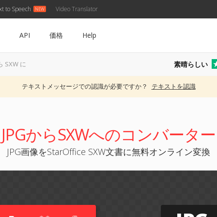
xt to Speech
Video Translator
API
価格
Help
素晴らしい
ら SXW に
テキストメッセージでの認識が必要ですか？
テキストを認識
JPGからSXWへのコンバーター
JPG画像をStarOffice SXW文書に無料オンライン変換