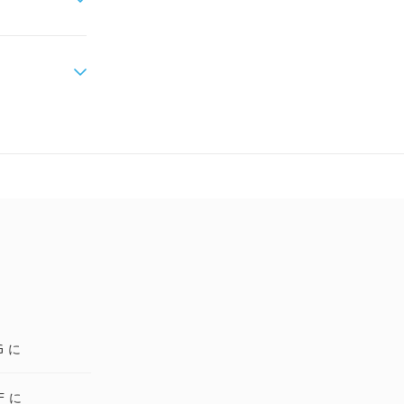
G に
F に