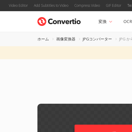
Video Editor
Add Subtitles to Video
Compress Video
GIF Editor
Te
変換
OCR
ホーム
画像変換器
JPGコンバーター
JPG か