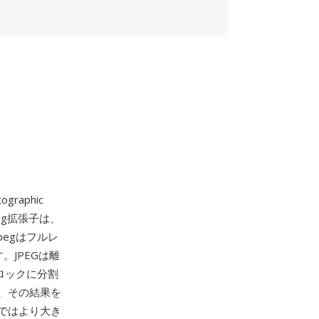
raphic
.jpg拡張子は、
pegはフルレ
。JPEGは離
ロックに分割
、その結果を
ではより大き