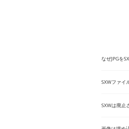
なぜJPGを
SXWファイ
SXWは廃止
画像は埋め