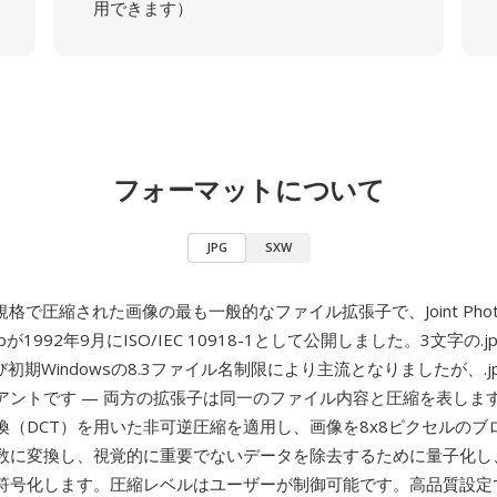
用できます）
フォーマットについて
JPG
SXW
規格で圧縮された画像の最も一般的なファイル拡張子で、Joint Photog
roupが1992年9月にISO/IEC 10918-1として公開しました。3文字の
よび初期Windowsの8.3ファイル名制限により主流となりましたが、.j
アントです — 両方の拡張子は同一のファイル内容と圧縮を表します
換（DCT）を用いた非可逆圧縮を適用し、画像を8x8ピクセルのブ
数に変換し、視覚的に重要でないデータを除去するために量子化し
符号化します。圧縮レベルはユーザーが制御可能です。高品質設定