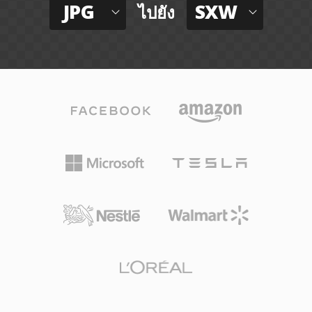
JPG
SXW
ไปยัง