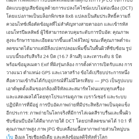
อัดแบบสูญเสียข้อมูลด้วยการแปลงโคไซน์แบบไม่ต่อเนื่อง (DCT)
โดยแบ่งภาพเป็นบล็อกพิกเซล 8x8 แปลงเป็นสัมประสิทธิ์ความถี่
ควอนไทซ์เพื่อตัดข้อมูลที่ไม่สำคัญทางสายตาออก และเข้ารหัส
เอนโทรปีผลลัพธ์ ผู้ใช้สามารถควบคุมระดับการบีบอัด: คุณภาพ
สูงจะรักษารายละเอียดมากขึ้นแต่ไฟล์ใหญ่ ขณะที่คุณภาพต่ำจะ
ลดขนาดได้มากแต่มีสิ่งแปลกปลอมเพิ่มขึ้นในพื้นผิวที่ซับซ้อน รูป
แบบนี้รองรับสีจริง 24 บิต (16.7 ล้านสี) และเทาระดับ 8 บิต
พร้อมข้อมูลเมตา Exif ที่ฝังรุ่นกล้อง การตั้งค่าการเปิดรับแสง การ
วางแนว ตำแหน่ง GPS และเวลาสร้าง ข้อได้เปรียบประการหนึ่ง
คือความเข้ากันได้กับอุปกรณ์ที่ไม่มีใครเทียบ — JPG เป็นรูปแบบ
เอาต์พุตดั้งเดิมของกล้องดิจิทัลและสมาร์ทโฟนแทบทุกเครื่อง
และแสดงผลได้โดยทุกโปรแกรมดูภาพ เบราว์เซอร์ และระบบ
ปฏิบัติการที่มีอยู่ การบีบอัดภาพถ่ายที่มีประสิทธิภาพเป็นจุดแข็ง
อีกประการ: ภาพถ่ายในโลกจริงที่มีการไล่เฉดสีราบรื่นและพื้นผิว
ซับซ้อนบีบอัดได้ดีมากภายใต้ DCT โดยปกติลดขนาดได้ 10:1 ที่
คุณภาพภาพสูง ภาพ JPG ขับเคลื่อนเนื้อหาภาพถ่ายส่วนใหญ่บน
เว็บ
อีเมล โซเชียลมีเดีย และคลังข้อมูลดิจิทัลทั่วโลก