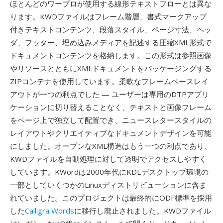
ほとんどのワープロが使用する線形テキストフローとは異な
ります。KWDファイルはフレーム階層、書式マークアップ
付きテキストコンテンツ、段落スタイル、ページ寸法、ヘッ
ダ、フッター、埋め込みメディアを記述する圧縮XML形式で
ドキュメントコンテンツを格納します。この形式は参照画像
やリソースとともにXMLドキュメントをパッケージングする
ZIPコンテナを使用しています。柔軟なフレームベースレイ
アウトが一つの利点でした — ユーザーは専用のDTPアプリ
ケーションに切り替えることなく、テキストと画像フレーム
をページ上で独立して配置でき、ニュースレタースタイルの
レイアウトやクリエイティブなドキュメントデザインを可能
にしました。オープンなXML構造はもう一つの利点であり、
KWDファイルを自動処理に対して透明でアクセスしやすく
しています。KWordは2000年代にKDEデスクトップ環境の
一部としていくつかのLinuxディストリビューションに含ま
れていました。このプロジェクトは最終的にODF標準を採用
した
Calligra Words
に移行し廃止されました。KWDファイル