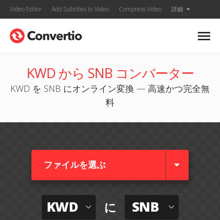
Video Editor
Add Subtitles to Video
Compress Video
詳細
KWD から SNB コンバーター
KWD を SNB にオンライン変換 — 高速かつ完全無
料
ファイルを選ぶ
KWD
SNB
に