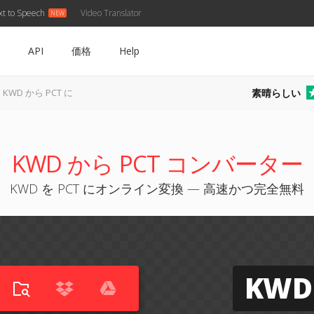
xt to Speech
Video Translator
API
価格
Help
素晴らしい
KWD から PCT に
KWD から PCT コンバーター
KWD を PCT にオンライン変換 — 高速かつ完全無料
KWD