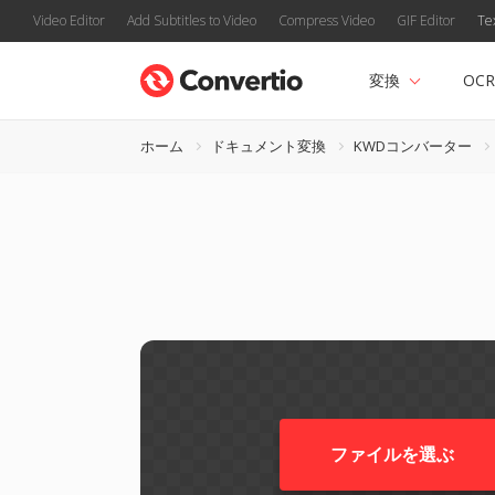
Video Editor
Add Subtitles to Video
Compress Video
GIF Editor
Te
変換
OCR
ホーム
ドキュメント変換
KWDコンバーター
ファイルを選ぶ