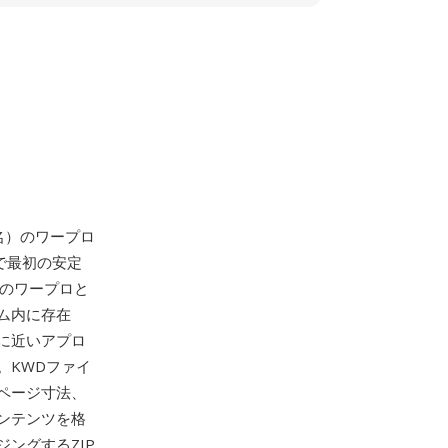
に改名）のワープロ
0で最初の安定
他のワープロと
ム内に存在
に近いアプロ
。KWDファイ
ページ寸法、
ンテンツを格
ングするZIP