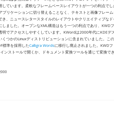
用しています。柔軟なフレームベースレイアウトが一つの利点でした
Pアプリケーションに切り替えることなく、テキストと画像フレーム
でき、ニュースレタースタイルのレイアウトやクリエイティブなド
にしました。オープンなXML構造はもう一つの利点であり、KWD
明でアクセスしやすくしています。KWordは2000年代にKDEデ
いくつかのLinuxディストリビューションに含まれていました。こ
DF標準を採用した
Calligra Words
に移行し廃止されました。KWDフ
ficeインストールで開くか、ドキュメント変換ツールを通じて変換で
 2000