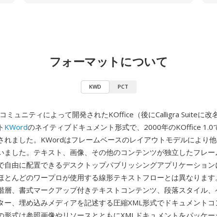
フォーマットについて
KWD
PCT
コミュニティによって開発されたKOffice（後にCalligra Suite
ト
KWord
のネイティブドキュメント形式で、2000年のKOffice 1.
されました。KWordはフレームベースのレイアウトモデルにより
いました。テキスト、画像、その他のコンテンツが独立したフレー
で自由に配置できるデスクトップパブリッシングアプリケーション
ほとんどのワープロが使用する線形テキストフローとは異なります
階層、書式マークアップ付きテキストコンテンツ、段落スタイル、
ター、埋め込みメディアを記述する圧縮XML形式でドキュメントコ
の形式は参照画像やリソースとともにXMLドキュメントをパッケージ