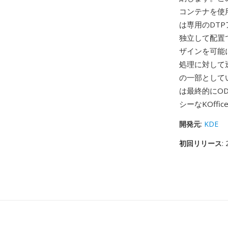
コンテナを使
は専用のDT
独立して配置
ザインを可能
処理に対して透
の一部として
は最終的にO
シーなKOf
開発元
:
KDE
初回リリース
: