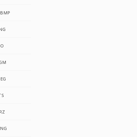
WBMP
NG
CO
GM
PEG
TS
RZ
MNG