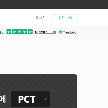
로그인
회원 가입
최고
10,220
개 리뷰
PCT
에