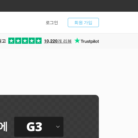
로그인
회원 가입
최고
10,220
개 리뷰
G3
에