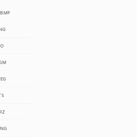
WBMP
NG
CO
GM
PEG
TS
RZ
MNG