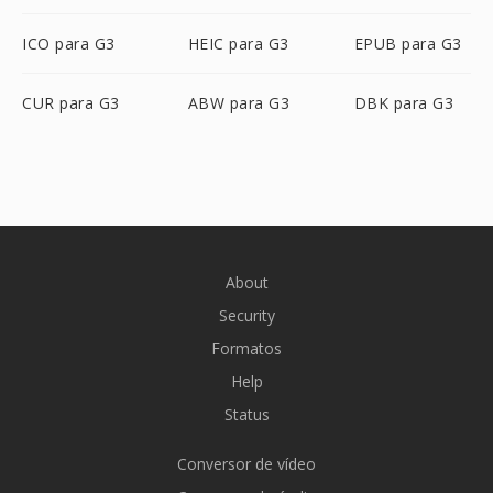
ICO para G3
HEIC para G3
EPUB para G3
CUR para G3
ABW para G3
DBK para G3
About
Security
Formatos
Help
Status
Conversor de vídeo