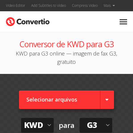
Video Editor
Add Subtitles to Video
Compress Video
Mais
Conversor de KWD para G3
KWD para G3 online — imagem de fax G3,
gratuito
Selecionar arquivos
KWD
G3
para