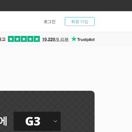
로그인
회원 가입
최고
10,220
개 리뷰
G3
에