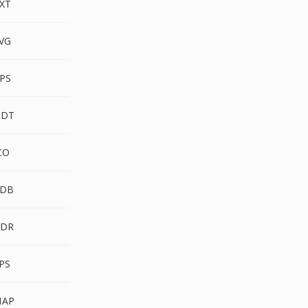
XT
VG
PS
ODT
CO
PDB
HDR
PS
MAP