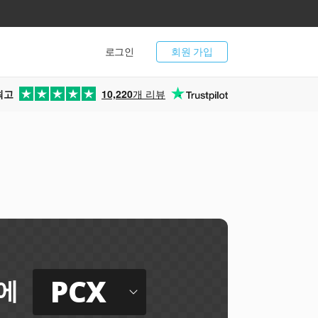
로그인
회원 가입
최고
10,220
개 리뷰
PCX
에