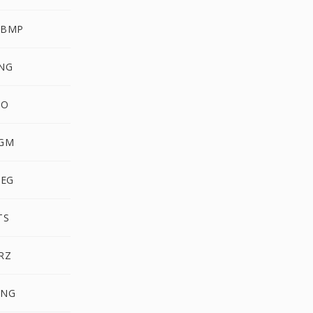
WBMP
NG
CO
GM
PEG
TS
RZ
MNG