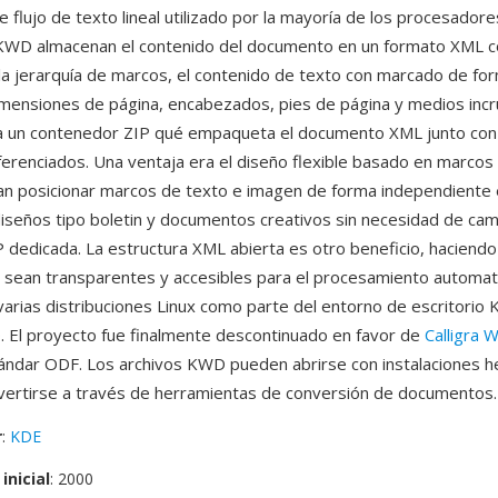
 flujo de texto lineal utilizado por la mayoría de los procesadore
 KWD almacenan el contenido del documento en un formato XML 
la jerarquía de marcos, el contenido de texto con marcado de for
imensiones de página, encabezados, pies de página y medios incr
za un contenedor ZIP qué empaqueta el documento XML junto con
ferenciados. Una ventaja era el diseño flexible basado en marcos
an posicionar marcos de texto e imagen de forma independiente e
iseños tipo boletin y documentos creativos sin necesidad de cam
P dedicada. La estructura XML abierta es otro beneficio, haciendo
 sean transparentes y accesibles para el procesamiento automa
 varias distribuciones Linux como parte del entorno de escritorio
. El proyecto fue finalmente descontinuado en favor de
Calligra 
ándar ODF. Los archivos KWD pueden abrirse con instalaciones 
vertirse a través de herramientas de conversión de documentos.
r
:
KDE
inicial
: 2000