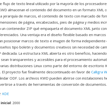
 flujo de texto lineal utilizado por la mayoría de los procesadore
 KWD almacenan el contenido del documento en un formato XML 
la jerarquía de marcos, el contenido de texto con marcado de for
imensiones de página, encabezados, pies de página y medios incr
za un contenedor ZIP qué empaqueta el documento XML junto con
ferenciados. Una ventaja era el diseño flexible basado en marcos
an posicionar marcos de texto e imagen de forma independiente e
iseños tipo boletin y documentos creativos sin necesidad de cam
P dedicada. La estructura XML abierta es otro beneficio, haciendo
 sean transparentes y accesibles para el procesamiento automa
 varias distribuciones Linux como parte del entorno de escritorio
. El proyecto fue finalmente descontinuado en favor de
Calligra 
ándar ODF. Los archivos KWD pueden abrirse con instalaciones 
vertirse a través de herramientas de conversión de documentos.
r
:
KDE
inicial
: 2000