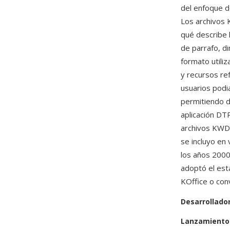
del enfoque de
Los archivos
qué describe 
de parrafo, d
formato utili
y recursos re
usuarios podi
permitiendo d
aplicación DT
archivos KWD
se incluyo en
los años 2000
adoptó el est
KOffice o con
Desarrollado
Lanzamiento 