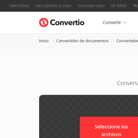
Video Editor
Add Subtitles to Video
Compress Video
GIF Editor
Te
Convertir
Inicio
Convertidor de documentos
Convertido
Convers
Seleccione los
archivos