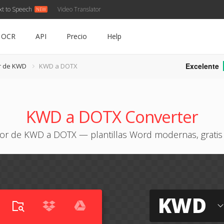
xt to Speech
Video Translator
OCR
API
Precio
Help
Excelente
r de KWD
KWD a DOTX
KWD a DOTX Converter
or de KWD a DOTX — plantillas Word modernas, gratis 
KWD