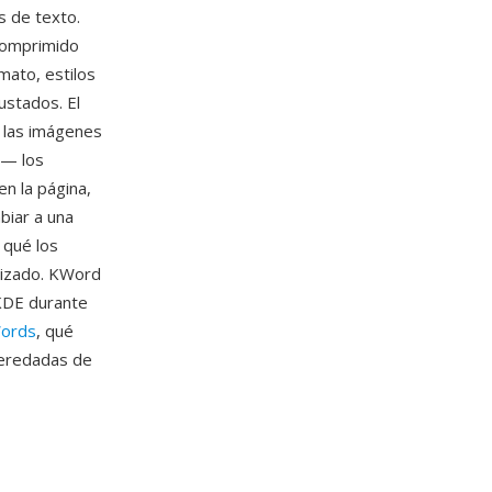
s de texto.
comprimido
mato, estilos
ustados. El
 las imágenes
 — los
n la página,
biar a una
 qué los
tizado. KWord
 KDE durante
Words
, qué
heredadas de