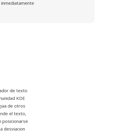
inmediatamente
ador de texto
omunidad KDE
guia de otros
nde el texto,
n posicionarse
na desviacion