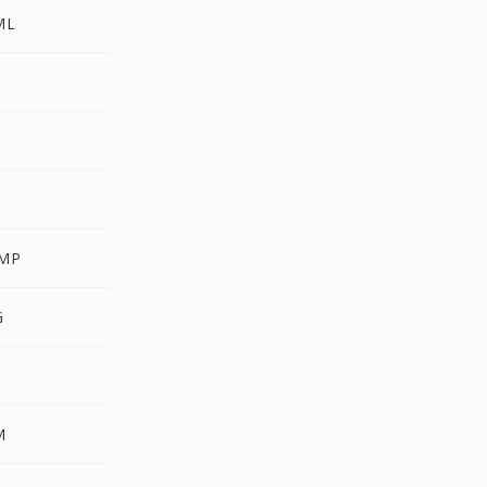
ML
MP
G
M