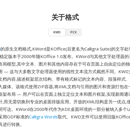
关于格式
KWD
PCX
d
的原生文档格式,KWord是KOffice(后更名为Calligra Suite)的文字
稳定版本于2000年随KOffice 1.0发布。KWord与其他文字处理
布局模型,其中文本、图片和其他内容存在于可在页面上自由定位的独
用 — 这与大多数文字处理器使用的线性文本流方式截然不同。KWD
储文档内容,描述框架层次结构、带有格式标记的文本内容、段落样式
入媒体。该格式使用ZIP容器,将XML文档与引用的图片和资源打包
框架布局 — 用户可以在页面上独立定位文本和图片框架,实现新闻通
计,而无需切换到专业的桌面排版应用。开放的XML结构是另一优点,
可达。KWord在2000年代作为KDE桌面环境的一部分被纳入多个Li
采用ODF标准的
Calligra Words
取代。KWD文件可以使用旧版KOffi
具进行转换。