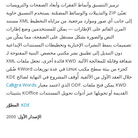
ترميز التنسيق وأنماط الفقرات وأبعاد الصفحات والترويسات
والتذييلات والوسائط المضمّنة. يستخدم التنسيق حاوية ZIP تعبّئ
مستند XML إلى جانب أي صور وموارد مرجعية. من مزاياه التخطيط
المرن القائم على الإطارات — يمكن للمستخدمين وضع إطارات
النص والصورة بشكل مستقل على الصفحة، مما يمكّن من
تصميمات بنمط النشرات الإخبارية وتخطيطات المستندات الإبداعية
دون التبديل إلى تطبيق نشر مكتبي مخصص. البنية المفتوحة لـ
XML فائدة أخرى، تجعل ملفات KWD شفافة وقابلة للمعالجة الآلية.
ضُمّن KWord في عدة توزيعات Linux كجزء من بيئة سطح مكتب
KDE خلال العقد الأول من الألفية. أُوقف المشروع في النهاية لصالح
الذي اعتمد معيار ODF. يمكن فتح ملفات KWD
Calligra Words
بتثبيتات KOffice القديمة أو تحويلها عبر أدوات تحويل المستندات.
KDE
:
المطوّر
الإصدار الأول
: 2000