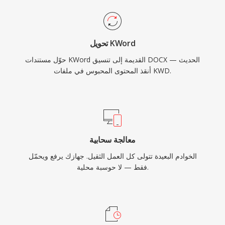
تحويل KWord
حوّل مستندات KWord القديمة إلى تنسيق DOCX الحديث —
أنقذ المحتوى المحبوس في ملفات KWD.
معالجة سحابية
الخوادم البعيدة تتولى كل العمل الثقيل. جهازك يرفع ويحمّل
فقط — لا حوسبة محلية.