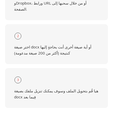
وDropbox، ورابط URL أو من خلال سحبها إلى
الصفحة.
2
اختر صيغة docx أو أية صيغة أخرى أنت بحاجةٍ إليها
كنتيجة (أكثر من 200 صيغة مدعومة)
3
هيا قُم بتحويل الملف وسوف يمكنك تنزيل ملفك بصيغة
docx فِيما بعد