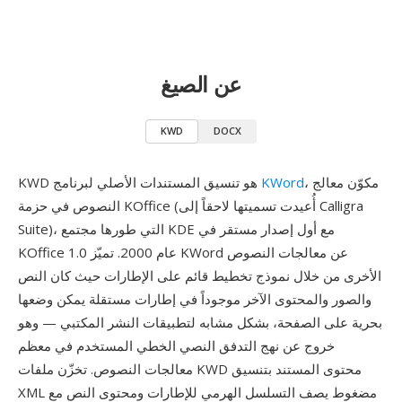
عن الصيغ
KWD
DOCX
، مكوّن معالج
KWord
KWD هو تنسيق المستندات الأصلي لبرنامج
النصوص في حزمة KOffice (أُعيدت تسميتها لاحقاً إلى Calligra
Suite)، التي طورها مجتمع KDE مع أول إصدار مستقر في
KOffice 1.0 عام 2000. تميّز KWord عن معالجات النصوص
الأخرى من خلال نموذج تخطيط قائم على الإطارات حيث كان النص
والصور والمحتوى الآخر موجوداً في إطارات مستقلة يمكن وضعها
بحرية على الصفحة، بشكل مشابه لتطبيقات النشر المكتبي — وهو
خروج عن نهج التدفق النصي الخطي المستخدم في معظم
معالجات النصوص. تخزّن ملفات KWD محتوى المستند بتنسيق
XML مضغوط يصف التسلسل الهرمي للإطارات ومحتوى النص مع