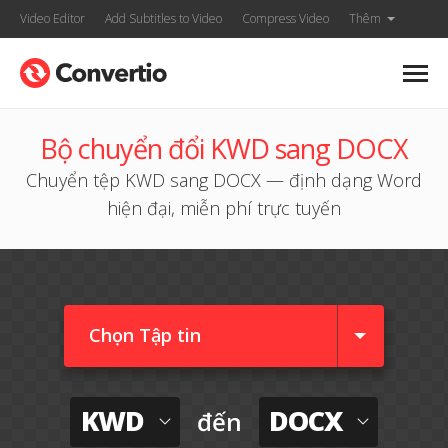
Video Editor
Add Subtitles to Video
Compress Video
Thêm
Bộ chuyển đổi KWD sang DOCX
Chuyển tệp KWD sang DOCX — định dạng Word
hiện đại, miễn phí trực tuyến
Chọn Tập tin
KWD
DOCX
đến