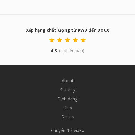
Xếp hạng chất lượng từ KWD đến DOCX
4.8
(6 phiếu bầu)
About
Security
Định dạng
Help
Status
Chuyển đổi video