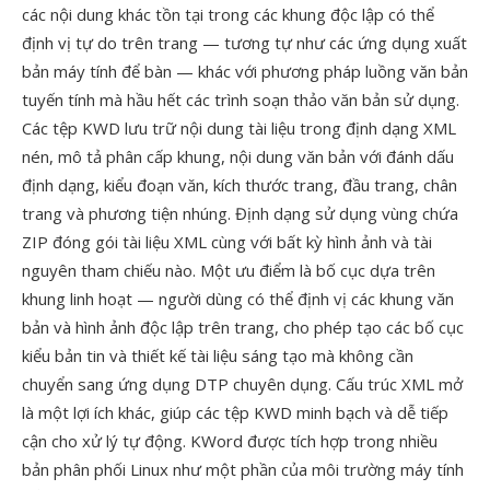
các nội dung khác tồn tại trong các khung độc lập có thể
định vị tự do trên trang — tương tự như các ứng dụng xuất
bản máy tính để bàn — khác với phương pháp luồng văn bản
tuyến tính mà hầu hết các trình soạn thảo văn bản sử dụng.
Các tệp KWD lưu trữ nội dung tài liệu trong định dạng XML
nén, mô tả phân cấp khung, nội dung văn bản với đánh dấu
định dạng, kiểu đoạn văn, kích thước trang, đầu trang, chân
trang và phương tiện nhúng. Định dạng sử dụng vùng chứa
ZIP đóng gói tài liệu XML cùng với bất kỳ hình ảnh và tài
nguyên tham chiếu nào. Một ưu điểm là bố cục dựa trên
khung linh hoạt — người dùng có thể định vị các khung văn
bản và hình ảnh độc lập trên trang, cho phép tạo các bố cục
kiểu bản tin và thiết kế tài liệu sáng tạo mà không cần
chuyển sang ứng dụng DTP chuyên dụng. Cấu trúc XML mở
là một lợi ích khác, giúp các tệp KWD minh bạch và dễ tiếp
cận cho xử lý tự động. KWord được tích hợp trong nhiều
bản phân phối Linux như một phần của môi trường máy tính