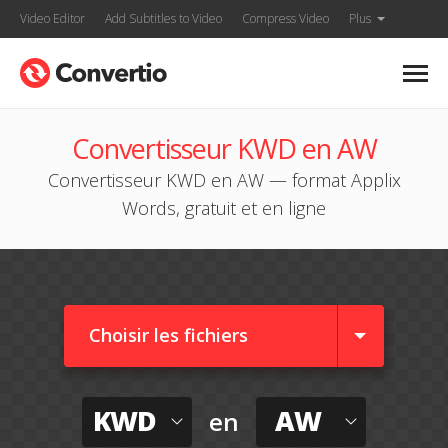
Video Editor
Add Subtitles to Video
Compress Video
Plus
Convertisseur KWD en AW
Convertisseur KWD en AW — format Applix
Words, gratuit et en ligne
Choisir les fichiers
KWD
AW
en