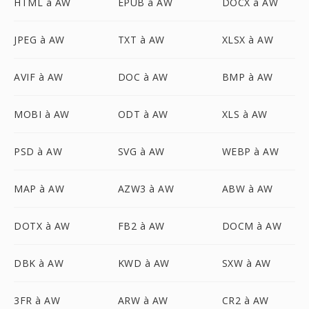
HTML à AW
EPUB à AW
DOCX à AW
JPEG à AW
TXT à AW
XLSX à AW
AVIF à AW
DOC à AW
BMP à AW
MOBI à AW
ODT à AW
XLS à AW
PSD à AW
SVG à AW
WEBP à AW
MAP à AW
AZW3 à AW
ABW à AW
DOTX à AW
FB2 à AW
DOCM à AW
DBK à AW
KWD à AW
SXW à AW
3FR à AW
ARW à AW
CR2 à AW