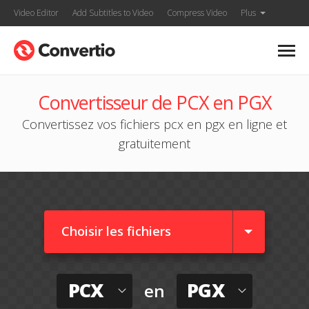
Video Editor
Add Subtitles to Video
Compress Video
Plus
Convertisseur de PCX en PGX
Convertissez vos fichiers pcx en pgx en ligne et
gratuitement
Choisir les fichiers
PCX
PGX
en