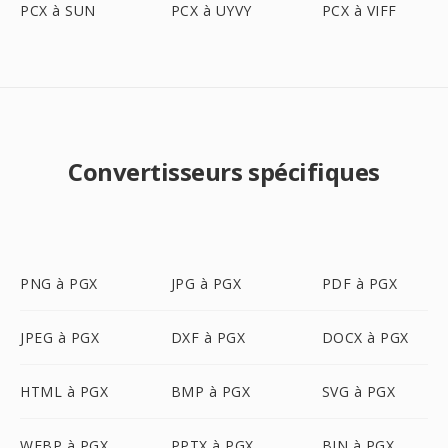
PCX à SUN
PCX à UYVY
PCX à VIFF
Convertisseurs spécifiques
PNG à PGX
JPG à PGX
PDF à PGX
JPEG à PGX
DXF à PGX
DOCX à PGX
HTML à PGX
BMP à PGX
SVG à PGX
WEBP à PGX
PPTX à PGX
BIN à PGX