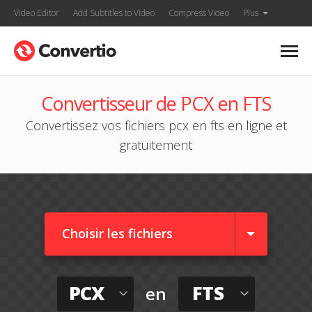
Video Editor
Add Subtitles to Video
Compress Video
Plus
Convertisseur de PCX en FTS
Convertissez vos fichiers pcx en fts en ligne et
gratuitement
Choisir les fichiers
PCX
FTS
en