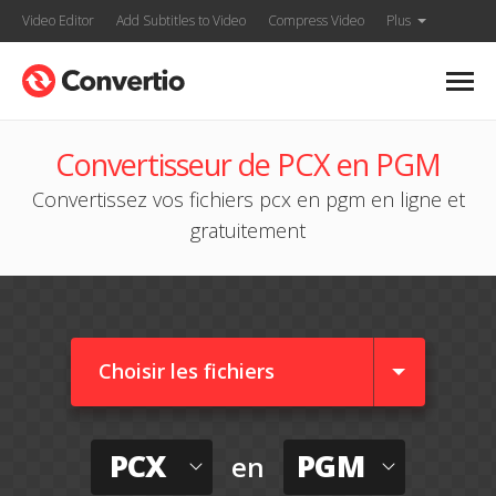
Video Editor
Add Subtitles to Video
Compress Video
Plus
Convertisseur de PCX en PGM
Convertissez vos fichiers pcx en pgm en ligne et
gratuitement
Choisir les fichiers
PCX
PGM
en