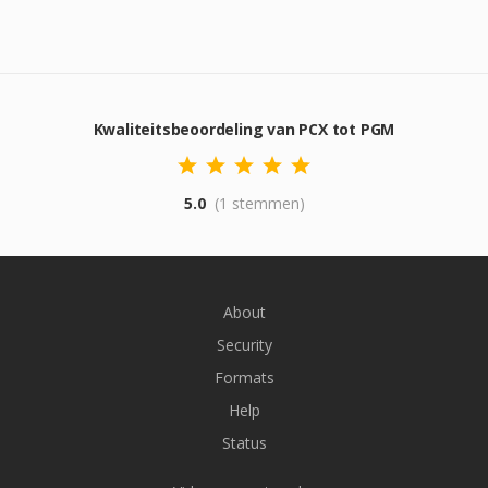
Kwaliteitsbeoordeling van PCX tot PGM
5.0
(1 stemmen)
About
Security
Formats
Help
Status