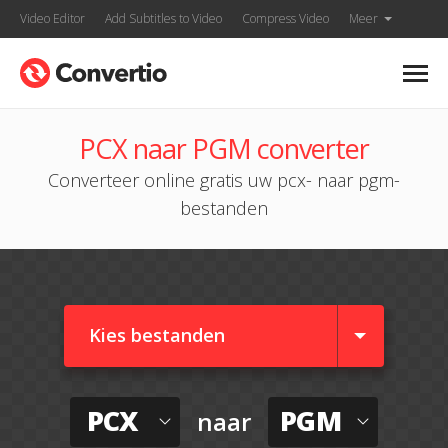
Video Editor
Add Subtitles to Video
Compress Video
Meer
PCX naar PGM converter
Converteer online gratis uw pcx- naar pgm-
bestanden
Kies bestanden
PCX
PGM
naar