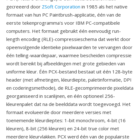
gecreeerd door
ZSoft Corporation
in 1985 als het native
formaat van hun PC Paintbrush-applicatie, één van de
eerste tekenprogramma's voor IBM PC-compatibele
computers. Het formaat gebruikt één eenvoudig run-
length encoding (RLE)-compressieschema dat werkt door
opeenvolgende identieke pixelwaarden te vervangen door
één telling-waardepaar, waarmee bescheiden compressie
wordt bereikt bij afbeeldingen met grote gebieden van
uniforme kleur. Één PCX-bestand bestaat uit één 128-byte
header (met afmetingen, kleurdiepte, paletinformatie, DPI
en coderingsmethode), de RLE-gecomprimeerde pixeldata
georganiseerd in scanlijnen, en één optioneel 256-
kleurenpalet dat na de beelddata wordt toegevoegd. Het
formaat evolueerde door meerdere versies met
toenemende kleurdieptes: 1-bit monochroom, 4-bit (16
kleuren), 8-bit (256 kleuren) en 24-bit true color met
meerdere kleurvlakken. PCX werd één van de populairste