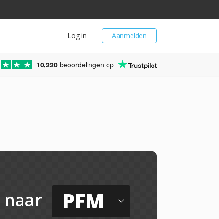
Log in
Aanmelden
10,220
beoordelingen op
PFM
naar