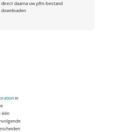
direct daarna uw pfm-bestand
downloaden
oration
in
te
t één
envolgende
bescheiden