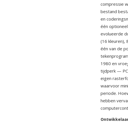
compressie wo
bestand besta
en coderingsm
één optioneel
evolueerde d
(16 kleuren),
één van de po
tekenprogramm
1980 en vroeg
tijdperk — PC
eigen rasterf
waarvoor min
periode. Hoe
hebben vervan
computercont
Ontwikkelaa