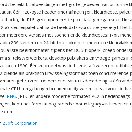
rdt bereikt bij afbeeldingen met grote gebieden van uniforme k
at uit één 128-byte header (met afmetingen, kleurdiepte, paleti
ethode), de RLE-gecomprimeerde pixeldata georganiseerd in sca
 256-kleurenpalet dat na de beelddata wordt toegevoegd. Het 
oor meerdere versies met toenemende kleurdieptes: 1-bit mono
 8-bit (256 kleuren) en 24-bit true color met meerdere kleurvlakk
pulairste beeldformaten tijdens het DOS-tijdperk, breed onder
a's, tekstverwerkers, desktop publishers en vroege games in d
e jaren 1990. Één voordeel was de brede softwarecompatibilitei
X diende als praktisch uitwisselingsformaat toen concurrerende
ormaten gebruikten. De eenvoud van RLE-decodering is één ander
imale CPU- en geheugenbronnen nodig waren, ideaal voor de har
wel
PNG
, JPEG en andere moderne formaten PCX in hedendaags 
gen, komt het formaat nog steeds voor in legacy-archieven en r
exten.
r
:
ZSoft Corporation