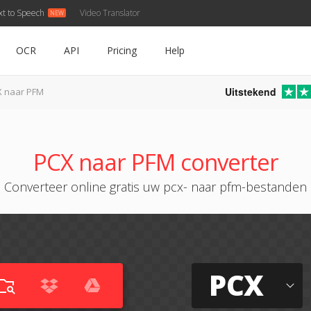
xt to Speech
Video Translator
OCR
API
Pricing
Help
Uitstekend
 naar PFM
PCX naar PFM converter
Converteer online gratis uw pcx- naar pfm-bestanden
PCX