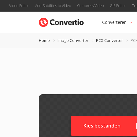
Video Editor
Add Subtitles to Video
Compress Video
GIF Editor
Te
Converteren
Home
Image Converter
PCX Converter
PCX
Kies bestanden