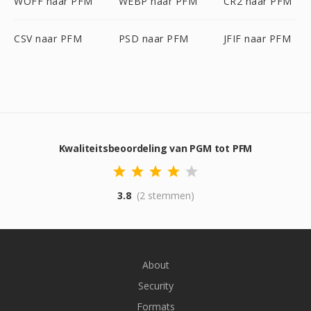
WOFF naar PFM
WEBP naar PFM
CR2 naar PFM
CSV naar PFM
PSD naar PFM
JFIF naar PFM
Kwaliteitsbeoordeling van PGM tot PFM
3.8
(2 stemmen)
About
Security
Formats