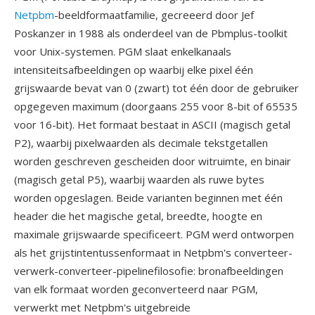
Netpbm
-beeldformaatfamilie, gecreeerd door Jef
Poskanzer in 1988 als onderdeel van de Pbmplus-toolkit
voor Unix-systemen. PGM slaat enkelkanaals
intensiteitsafbeeldingen op waarbij elke pixel één
grijswaarde bevat van 0 (zwart) tot één door de gebruiker
opgegeven maximum (doorgaans 255 voor 8-bit of 65535
voor 16-bit). Het formaat bestaat in ASCII (magisch getal
P2), waarbij pixelwaarden als decimale tekstgetallen
worden geschreven gescheiden door witruimte, en binair
(magisch getal P5), waarbij waarden als ruwe bytes
worden opgeslagen. Beide varianten beginnen met één
header die het magische getal, breedte, hoogte en
maximale grijswaarde specificeert. PGM werd ontworpen
als het grijstintentussenformaat in Netpbm's converteer-
verwerk-converteer-pipelinefilosofie: bronafbeeldingen
van elk formaat worden geconverteerd naar PGM,
verwerkt met Netpbm's uitgebreide