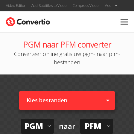
Video Editor
Add Subtitles to Video
Compress Video
Meer
PGM naar PFM converter
Converteer online gratis uw pgm- naar pfm-
bestanden
Kies bestanden
PGM
PFM
naar