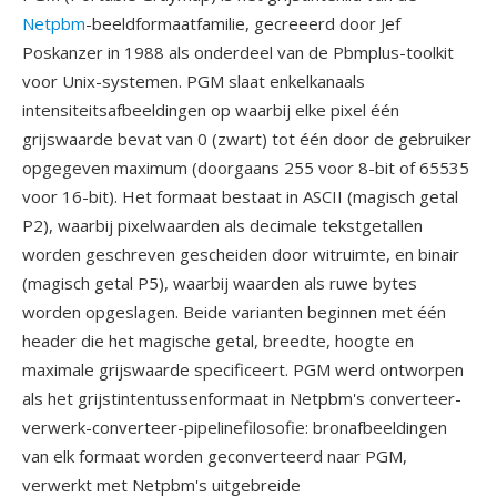
Netpbm
-beeldformaatfamilie, gecreeerd door Jef
Poskanzer in 1988 als onderdeel van de Pbmplus-toolkit
voor Unix-systemen. PGM slaat enkelkanaals
intensiteitsafbeeldingen op waarbij elke pixel één
grijswaarde bevat van 0 (zwart) tot één door de gebruiker
opgegeven maximum (doorgaans 255 voor 8-bit of 65535
voor 16-bit). Het formaat bestaat in ASCII (magisch getal
P2), waarbij pixelwaarden als decimale tekstgetallen
worden geschreven gescheiden door witruimte, en binair
(magisch getal P5), waarbij waarden als ruwe bytes
worden opgeslagen. Beide varianten beginnen met één
header die het magische getal, breedte, hoogte en
maximale grijswaarde specificeert. PGM werd ontworpen
als het grijstintentussenformaat in Netpbm's converteer-
verwerk-converteer-pipelinefilosofie: bronafbeeldingen
van elk formaat worden geconverteerd naar PGM,
verwerkt met Netpbm's uitgebreide