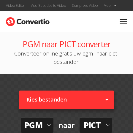
Video Editor
Add Subtitles to Video
Compress Video
Meer
PGM naar PICT converter
Converteer online gratis uw pgm- naar pict-
bestanden
Kies bestanden
PGM
PICT
naar