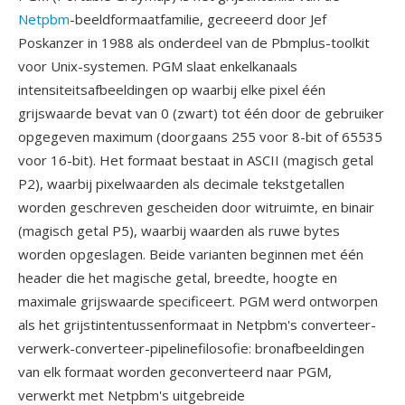
Netpbm
-beeldformaatfamilie, gecreeerd door Jef
Poskanzer in 1988 als onderdeel van de Pbmplus-toolkit
voor Unix-systemen. PGM slaat enkelkanaals
intensiteitsafbeeldingen op waarbij elke pixel één
grijswaarde bevat van 0 (zwart) tot één door de gebruiker
opgegeven maximum (doorgaans 255 voor 8-bit of 65535
voor 16-bit). Het formaat bestaat in ASCII (magisch getal
P2), waarbij pixelwaarden als decimale tekstgetallen
worden geschreven gescheiden door witruimte, en binair
(magisch getal P5), waarbij waarden als ruwe bytes
worden opgeslagen. Beide varianten beginnen met één
header die het magische getal, breedte, hoogte en
maximale grijswaarde specificeert. PGM werd ontworpen
als het grijstintentussenformaat in Netpbm's converteer-
verwerk-converteer-pipelinefilosofie: bronafbeeldingen
van elk formaat worden geconverteerd naar PGM,
verwerkt met Netpbm's uitgebreide