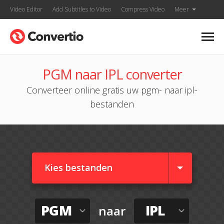
Video Editor
Add Subtitles to Video
Compress Video
Meer
PGM naar IPL converter
Converteer online gratis uw pgm- naar ipl-
bestanden
Kies bestanden
PGM
IPL
naar