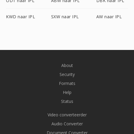
ODT naar IPL
ABW naar IPL
DBK naar IPL
KWD naar IPL
SXW naar IPL
AW naar IPL
About
Security
Formats
Help
Status
Video converteerder
Audio Converter
Document Converter