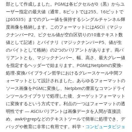
部として作成しました。PGMは各ピクセルが0（黒）からユ
ーザー指定の最大値（通常、8ビットでは255、16ビットで
は65535）までのグレー値を保持するシングルチャンネル輝
度画像を格納します。このフォーマットにはASCII（マジッ
クナンバーP2、ピクセル値が空白区切りの10進テキスト数
値として記述）とバイナリ（マジックナンバーP5、値が生
のバイトとして格納）の2つのバリアントがあります。両バ
リアントとも、マジックナンバー、幅、高さ、最大グレー値
を指定するヘッダーで始まります。PGMはNetpbmの変換-
処理-変換パイプライン哲学におけるグレースケール中間フ
ォーマットとして設計されました。あらゆるフォーマットの
ソース画像をPGMに変換し、Netpbmの豊富なコマンドライ
ンツールライブラリで処理した後、ターゲットフォーマット
に変換するという方式です。利点の一つはフォーマットの透
明性です — ASCIIバリアントは画像データを人間が直接読
め、awkやgrepなどのテキストツールで簡単に処理でき、デ
バッグや教育に非常に有用です。科学・
コンピュータビジョ