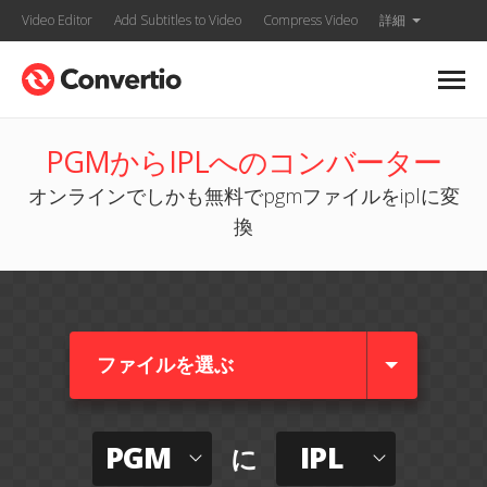
Video Editor
Add Subtitles to Video
Compress Video
詳細
PGMからIPLへのコンバーター
オンラインでしかも無料でpgmファイルをiplに変
換
ファイルを選ぶ
PGM
IPL
に