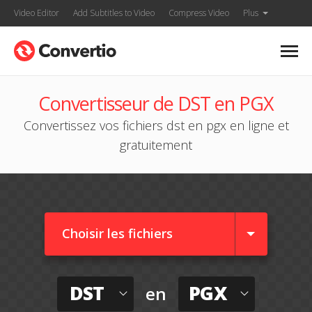
Video Editor
Add Subtitles to Video
Compress Video
Plus
Convertisseur de DST en PGX
Convertissez vos fichiers dst en pgx en ligne et
gratuitement
Choisir les fichiers
DST
PGX
en