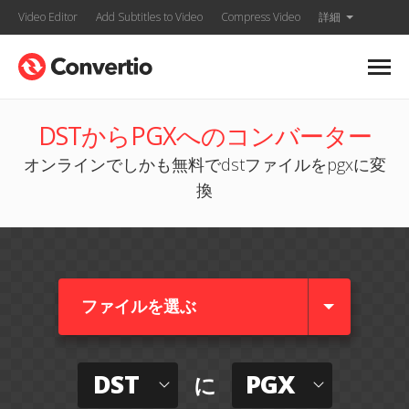
Video Editor
Add Subtitles to Video
Compress Video
詳細
DSTからPGXへのコンバーター
オンラインでしかも無料でdstファイルをpgxに変
換
ファイルを選ぶ
DST
PGX
に