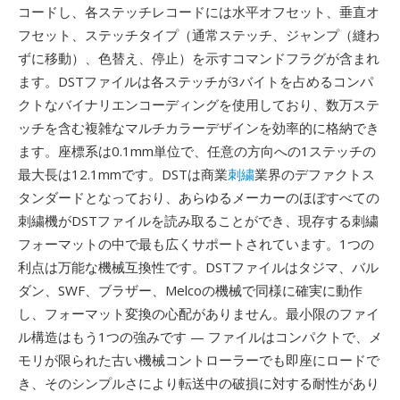
コードし、各ステッチレコードには水平オフセット、垂直オ
フセット、ステッチタイプ（通常ステッチ、ジャンプ（縫わ
ずに移動）、色替え、停止）を示すコマンドフラグが含まれ
ます。DSTファイルは各ステッチが3バイトを占めるコンパ
クトなバイナリエンコーディングを使用しており、数万ステ
ッチを含む複雑なマルチカラーデザインを効率的に格納でき
ます。座標系は0.1mm単位で、任意の方向への1ステッチの
最大長は12.1mmです。DSTは商業
刺繍
業界のデファクトス
タンダードとなっており、あらゆるメーカーのほぼすべての
刺繍機がDSTファイルを読み取ることができ、現存する刺繍
フォーマットの中で最も広くサポートされています。1つの
利点は万能な機械互換性です。DSTファイルはタジマ、バル
ダン、SWF、ブラザー、Melcoの機械で同様に確実に動作
し、フォーマット変換の心配がありません。最小限のファイ
ル構造はもう1つの強みです — ファイルはコンパクトで、メ
モリが限られた古い機械コントローラーでも即座にロードで
き、そのシンプルさにより転送中の破損に対する耐性があり