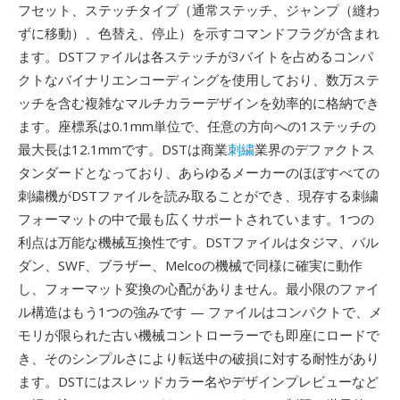
フセット、ステッチタイプ（通常ステッチ、ジャンプ（縫わ
ずに移動）、色替え、停止）を示すコマンドフラグが含まれ
ます。DSTファイルは各ステッチが3バイトを占めるコンパ
クトなバイナリエンコーディングを使用しており、数万ステ
ッチを含む複雑なマルチカラーデザインを効率的に格納でき
ます。座標系は0.1mm単位で、任意の方向への1ステッチの
最大長は12.1mmです。DSTは商業
刺繍
業界のデファクトス
タンダードとなっており、あらゆるメーカーのほぼすべての
刺繍機がDSTファイルを読み取ることができ、現存する刺繍
フォーマットの中で最も広くサポートされています。1つの
利点は万能な機械互換性です。DSTファイルはタジマ、バル
ダン、SWF、ブラザー、Melcoの機械で同様に確実に動作
し、フォーマット変換の心配がありません。最小限のファイ
ル構造はもう1つの強みです — ファイルはコンパクトで、メ
モリが限られた古い機械コントローラーでも即座にロードで
き、そのシンプルさにより転送中の破損に対する耐性があり
ます。DSTにはスレッドカラー名やデザインプレビューなど