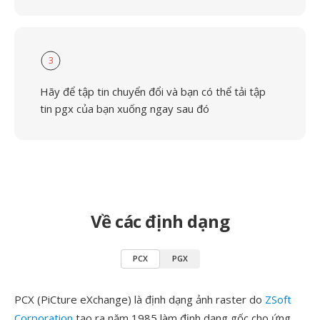
3
Hãy để tập tin chuyển đổi và bạn có thể tải tập
tin pgx của bạn xuống ngay sau đó
Về các định dạng
PCX
PGX
PCX (PiCture eXchange) là định dạng ảnh raster do
ZSoft
Corporation
tạo ra năm 1985 làm định dạng gốc cho ứng