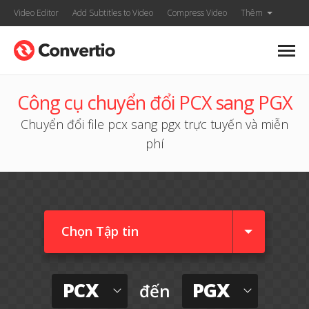
Video Editor
Add Subtitles to Video
Compress Video
Thêm
Công cụ chuyển đổi PCX sang PGX
Chuyển đổi file pcx sang pgx trực tuyến và miễn
phí
Chọn Tập tin
PCX
PGX
đến