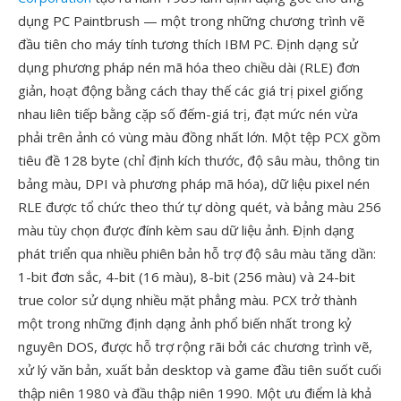
dụng PC Paintbrush — một trong những chương trình vẽ
đầu tiên cho máy tính tương thích IBM PC. Định dạng sử
dụng phương pháp nén mã hóa theo chiều dài (RLE) đơn
giản, hoạt động bằng cách thay thế các giá trị pixel giống
nhau liên tiếp bằng cặp số đếm-giá trị, đạt mức nén vừa
phải trên ảnh có vùng màu đồng nhất lớn. Một tệp PCX gồm
tiêu đề 128 byte (chỉ định kích thước, độ sâu màu, thông tin
bảng màu, DPI và phương pháp mã hóa), dữ liệu pixel nén
RLE được tổ chức theo thứ tự dòng quét, và bảng màu 256
màu tùy chọn được đính kèm sau dữ liệu ảnh. Định dạng
phát triển qua nhiều phiên bản hỗ trợ độ sâu màu tăng dần:
1-bit đơn sắc, 4-bit (16 màu), 8-bit (256 màu) và 24-bit
true color sử dụng nhiều mặt phẳng màu. PCX trở thành
một trong những định dạng ảnh phổ biến nhất trong kỷ
nguyên DOS, được hỗ trợ rộng rãi bởi các chương trình vẽ,
xử lý văn bản, xuất bản desktop và game đầu tiên suốt cuối
thập niên 1980 và đầu thập niên 1990. Một ưu điểm là khả