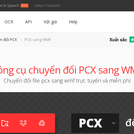
xt to Speech
Video Translator
OCR
API
Vật giá
Help
Xuất sắc
n đổi PCX
PCX sang WMF
ng cụ chuyển đổi PCX sang 
Chuyển đổi file pcx sang wmf trực tuyến và miễn phí
PCX
đ