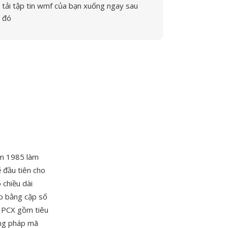
tải tập tin wmf của bạn xuống ngay sau
đó
m 1985 làm
 đầu tiên cho
chiều dài
ếp bằng cặp số
p PCX gồm tiêu
ơng pháp mã