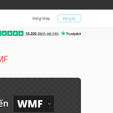
Đăng nhập
Đăng ký
10,220
đánh giá trên
WMF
WMF
ến