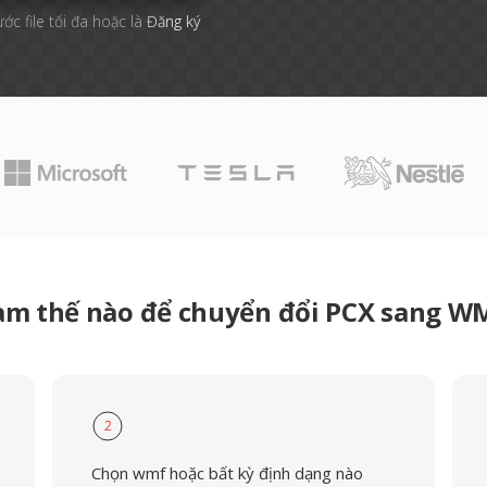
ước file tối đa hoặc là
Đăng ký
àm thế nào để chuyển đổi PCX sang W
2
Chọn wmf hoặc bất kỳ định dạng nào