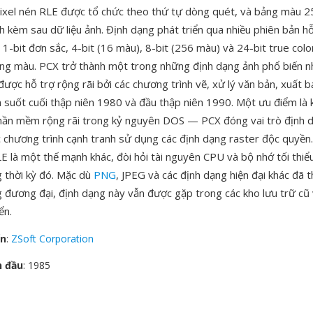
 pixel nén RLE được tổ chức theo thứ tự dòng quét, và bảng màu 
h kèm sau dữ liệu ảnh. Định dạng phát triển qua nhiều phiên bản h
1-bit đơn sắc, 4-bit (16 màu), 8-bit (256 màu) và 24-bit true col
ng màu. PCX trở thành một trong những định dạng ảnh phổ biến n
ược hỗ trợ rộng rãi bởi các chương trình vẽ, xử lý văn bản, xuất 
 suốt cuối thập niên 1980 và đầu thập niên 1990. Một ưu điểm là 
hần mềm rộng rãi trong kỷ nguyên DOS — PCX đóng vai trò định d
ác chương trình cạnh tranh sử dụng các định dạng raster độc quyền
LE là một thế mạnh khác, đòi hỏi tài nguyên CPU và bộ nhớ tối thi
 thời kỳ đó. Mặc dù
PNG
, JPEG và các định dạng hiện đại khác đã 
 đương đại, định dạng này vẫn được gặp trong các kho lưu trữ cũ 
ển.
ển
:
ZSoft Corporation
n đầu
: 1985