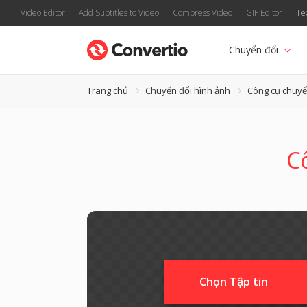
Video Editor
Add Subtitles to Video
Compress Video
GIF Editor
Te
Chuyển đổi
Trang chủ
Chuyển đổi hình ảnh
Công cụ chuyể
Cô
Chọn Tập tin