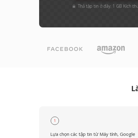
Thả tập tin ở đây. 1 GB Kích th
L
1
Lựa chọn các tập tin từ Máy tính, Google