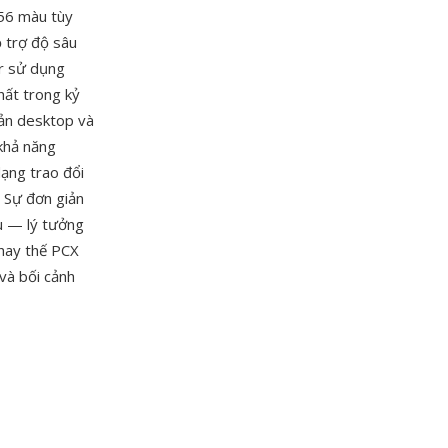
256 màu tùy
ỗ trợ độ sâu
or sử dụng
hất trong kỷ
bản desktop và
khả năng
ạng trao đổi
. Sự đơn giản
ểu — lý tưởng
thay thế PCX
và bối cảnh