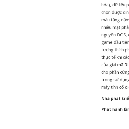
hóa), dữ liệu
chọn được đín
màu tăng dần: 
nhiều mặt phẳ
nguyên DOS, đ
game đầu tiên
tương thích p
thực tế khi c
của giải mã R
cho phần cứng
trong sử dụng
máy tính cổ đi
Nhà phát tri
Phát hành lầ