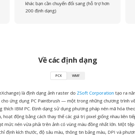
khác bạn cần chuyển đổi sang (hỗ trợ hơn
200 định dạng)
Về các định dạng
PCX
WMF
eXchange) là định dạng ảnh raster do
ZSoft Corporation
tạo ra nă
 cho ứng dụng PC Paintbrush — một trong những chương trình vẽ
g thích IBM PC. Định dạng sử dụng phương pháp nén mã hóa theo 
, hoạt động bằng cách thay thế các giá trị pixel giống nhau liên ti
đạt mức nén vừa phải trên ảnh có vùng màu đồng nhất lớn. Một tệ
chỉ định kích thước, độ sâu màu, thông tin bảng màu, DPI và phư