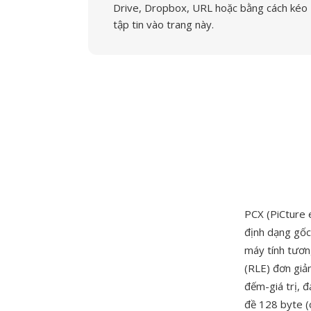
Drive, Dropbox, URL hoặc bằng cách kéo
tập tin vào trang này.
PCX (PiCture 
định dạng gốc
máy tính tươn
(RLE) đơn giản
đếm-giá trị, 
đề 128 byte (