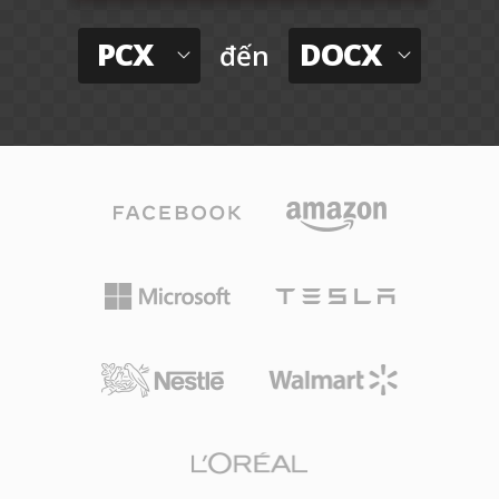
PCX
DOCX
đến