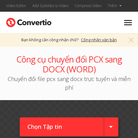
Video Editor
Add Subtitles to Video
Compress Video
Thêm
Bạn không cần công nhận chữ?
Công nhận văn bản
Công cụ chuyển đổi PCX sang
DOCX (WORD)
Chuyển đổi file pcx sang docx trực tuyến và miễn
phí
Chọn Tập tin