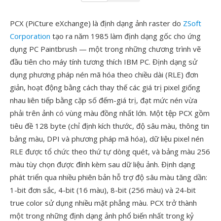
PCX (PiCture eXchange) là định dạng ảnh raster do
ZSoft
Corporation
tạo ra năm 1985 làm định dạng gốc cho ứng
dụng PC Paintbrush — một trong những chương trình vẽ
đầu tiên cho máy tính tương thích IBM PC. Định dạng sử
dụng phương pháp nén mã hóa theo chiều dài (RLE) đơn
giản, hoạt động bằng cách thay thế các giá trị pixel giống
nhau liên tiếp bằng cặp số đếm-giá trị, đạt mức nén vừa
phải trên ảnh có vùng màu đồng nhất lớn. Một tệp PCX gồm
tiêu đề 128 byte (chỉ định kích thước, độ sâu màu, thông tin
bảng màu, DPI và phương pháp mã hóa), dữ liệu pixel nén
RLE được tổ chức theo thứ tự dòng quét, và bảng màu 256
màu tùy chọn được đính kèm sau dữ liệu ảnh. Định dạng
phát triển qua nhiều phiên bản hỗ trợ độ sâu màu tăng dần:
1-bit đơn sắc, 4-bit (16 màu), 8-bit (256 màu) và 24-bit
true color sử dụng nhiều mặt phẳng màu. PCX trở thành
một trong những định dạng ảnh phổ biến nhất trong kỷ