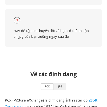
3
Hãy để tập tin chuyển đổi và bạn có thể tải tập
tin jpg của bạn xuống ngay sau đó
Về các định dạng
PCX
JPG
PCX (PiCture eXchange) là định dạng ảnh raster do
ZSoft
Corporation
tạo ra năm 1985 làm định dạng gốc cho ứng