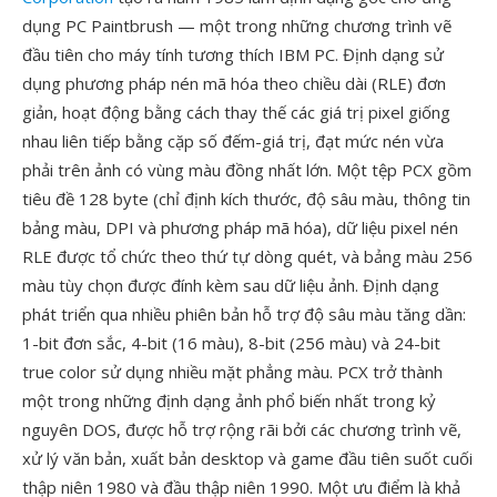
dụng PC Paintbrush — một trong những chương trình vẽ
đầu tiên cho máy tính tương thích IBM PC. Định dạng sử
dụng phương pháp nén mã hóa theo chiều dài (RLE) đơn
giản, hoạt động bằng cách thay thế các giá trị pixel giống
nhau liên tiếp bằng cặp số đếm-giá trị, đạt mức nén vừa
phải trên ảnh có vùng màu đồng nhất lớn. Một tệp PCX gồm
tiêu đề 128 byte (chỉ định kích thước, độ sâu màu, thông tin
bảng màu, DPI và phương pháp mã hóa), dữ liệu pixel nén
RLE được tổ chức theo thứ tự dòng quét, và bảng màu 256
màu tùy chọn được đính kèm sau dữ liệu ảnh. Định dạng
phát triển qua nhiều phiên bản hỗ trợ độ sâu màu tăng dần:
1-bit đơn sắc, 4-bit (16 màu), 8-bit (256 màu) và 24-bit
true color sử dụng nhiều mặt phẳng màu. PCX trở thành
một trong những định dạng ảnh phổ biến nhất trong kỷ
nguyên DOS, được hỗ trợ rộng rãi bởi các chương trình vẽ,
xử lý văn bản, xuất bản desktop và game đầu tiên suốt cuối
thập niên 1980 và đầu thập niên 1990. Một ưu điểm là khả