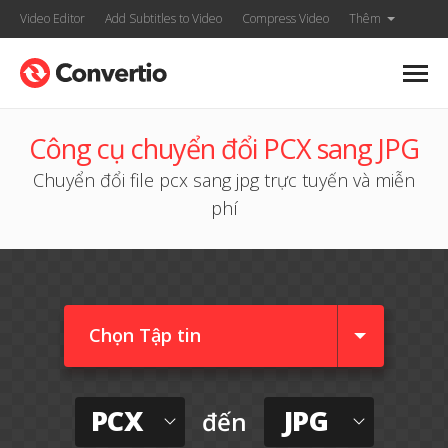
Video Editor
Add Subtitles to Video
Compress Video
Thêm
Công cụ chuyển đổi PCX sang JPG
Chuyển đổi file pcx sang jpg trực tuyến và miễn
phí
Chọn Tập tin
PCX
JPG
đến