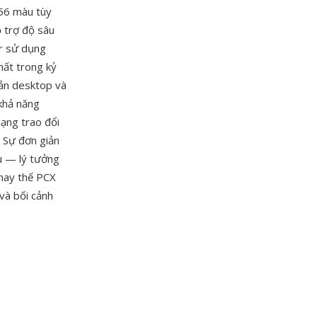
256 màu tùy
ỗ trợ độ sâu
or sử dụng
hất trong kỷ
bản desktop và
khả năng
ạng trao đổi
. Sự đơn giản
ểu — lý tưởng
thay thế PCX
và bối cảnh