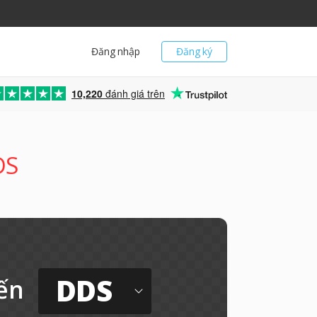
Đăng nhập
Đăng ký
10,220
đánh giá trên
DS
DDS
ến