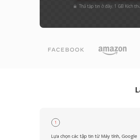
Thả tập tin ở đây. 1 GB Kích th
L
1
Lựa chọn các tập tin từ Máy tính, Google