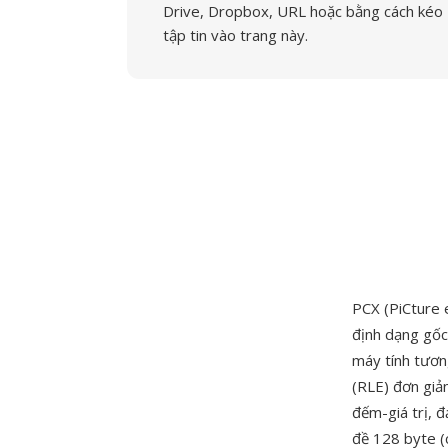
Drive, Dropbox, URL hoặc bằng cách kéo
tập tin vào trang này.
PCX (PiCture 
định dạng gốc
máy tính tươn
(RLE) đơn giản
đếm-giá trị, 
đề 128 byte (