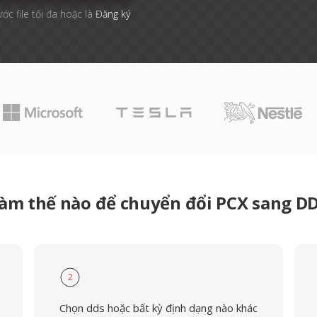
ước file tối đa hoặc là
Đăng ký
àm thế nào để chuyển đổi PCX sang D
2
Chọn dds hoặc bất kỳ định dạng nào khác