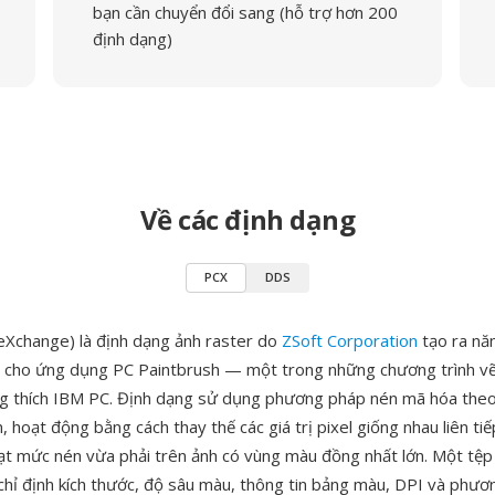
bạn cần chuyển đổi sang (hỗ trợ hơn 200
định dạng)
Về các định dạng
PCX
DDS
eXchange) là định dạng ảnh raster do
ZSoft Corporation
tạo ra nă
 cho ứng dụng PC Paintbrush — một trong những chương trình vẽ
g thích IBM PC. Định dạng sử dụng phương pháp nén mã hóa theo 
, hoạt động bằng cách thay thế các giá trị pixel giống nhau liên ti
đạt mức nén vừa phải trên ảnh có vùng màu đồng nhất lớn. Một tệ
chỉ định kích thước, độ sâu màu, thông tin bảng màu, DPI và phư