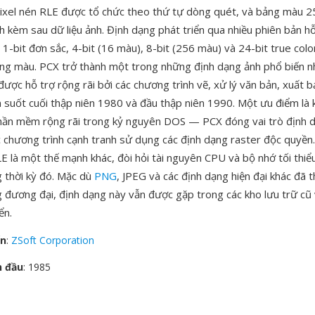
 pixel nén RLE được tổ chức theo thứ tự dòng quét, và bảng màu 
h kèm sau dữ liệu ảnh. Định dạng phát triển qua nhiều phiên bản h
1-bit đơn sắc, 4-bit (16 màu), 8-bit (256 màu) và 24-bit true col
ng màu. PCX trở thành một trong những định dạng ảnh phổ biến n
ược hỗ trợ rộng rãi bởi các chương trình vẽ, xử lý văn bản, xuất 
 suốt cuối thập niên 1980 và đầu thập niên 1990. Một ưu điểm là 
hần mềm rộng rãi trong kỷ nguyên DOS — PCX đóng vai trò định d
ác chương trình cạnh tranh sử dụng các định dạng raster độc quyền
LE là một thế mạnh khác, đòi hỏi tài nguyên CPU và bộ nhớ tối thi
 thời kỳ đó. Mặc dù
PNG
, JPEG và các định dạng hiện đại khác đã 
 đương đại, định dạng này vẫn được gặp trong các kho lưu trữ cũ 
ển.
ển
:
ZSoft Corporation
n đầu
: 1985