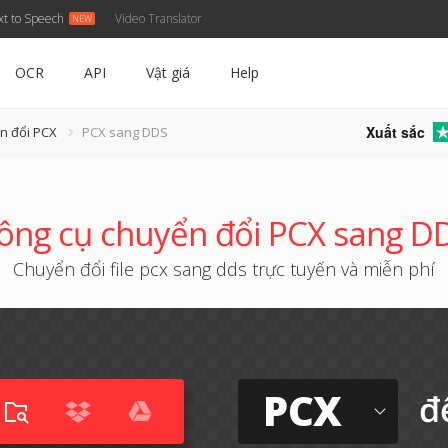
xt to Speech
Video Translator
OCR
API
Vật giá
Help
Xuất sắc
n đổi PCX
PCX sang DDS
ông cụ chuyển đổi PCX sang D
Chuyển đổi file pcx sang dds trực tuyến và miễn phí
PCX
đ