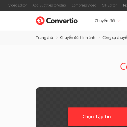
Video Editor
Add Subtitles to Video
Compress Video
GIF Editor
Te
Chuyển đổi
Trang chủ
Chuyển đổi hình ảnh
Công cụ chuyể
C
Chọn Tập tin