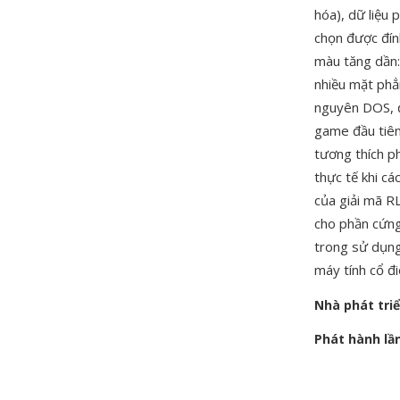
hóa), dữ liệu
chọn được đín
màu tăng dần: 
nhiều mặt phẳ
nguyên DOS, đ
game đầu tiên
tương thích p
thực tế khi c
của giải mã R
cho phần cứng
trong sử dụng
máy tính cổ đi
Nhà phát tri
Phát hành lầ