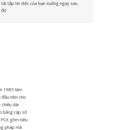
tải tập tin dds của bạn xuống ngay sau
đó
m 1985 làm
 đầu tiên cho
chiều dài
ếp bằng cặp số
p PCX gồm tiêu
ơng pháp mã