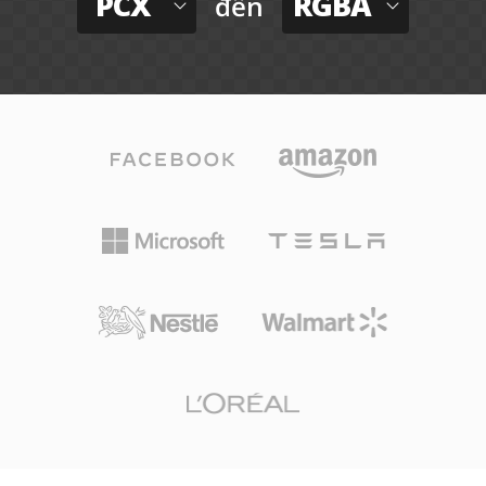
PCX
RGBA
đến