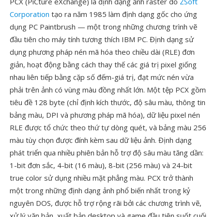
PCX (PiCture eXchange) là định dạng ảnh raster do
ZSoft
Corporation
tạo ra năm 1985 làm định dạng gốc cho ứng
dụng PC Paintbrush — một trong những chương trình vẽ
đầu tiên cho máy tính tương thích IBM PC. Định dạng sử
dụng phương pháp nén mã hóa theo chiều dài (RLE) đơn
giản, hoạt động bằng cách thay thế các giá trị pixel giống
nhau liên tiếp bằng cặp số đếm-giá trị, đạt mức nén vừa
phải trên ảnh có vùng màu đồng nhất lớn. Một tệp PCX gồm
tiêu đề 128 byte (chỉ định kích thước, độ sâu màu, thông tin
bảng màu, DPI và phương pháp mã hóa), dữ liệu pixel nén
RLE được tổ chức theo thứ tự dòng quét, và bảng màu 256
màu tùy chọn được đính kèm sau dữ liệu ảnh. Định dạng
phát triển qua nhiều phiên bản hỗ trợ độ sâu màu tăng dần:
1-bit đơn sắc, 4-bit (16 màu), 8-bit (256 màu) và 24-bit
true color sử dụng nhiều mặt phẳng màu. PCX trở thành
một trong những định dạng ảnh phổ biến nhất trong kỷ
nguyên DOS, được hỗ trợ rộng rãi bởi các chương trình vẽ,
xử lý văn bản, xuất bản desktop và game đầu tiên suốt cuối