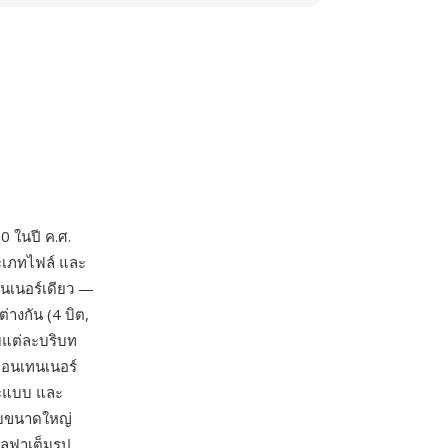
0 ในปี ค.ศ.
ะเภทไฟล์ และ
นเนอร์เดียว —
างกัน (4 บิต,
ับแต่ละบริบท
คอนเทนเนอร์
ละแบบ และ
ับขนาดใหญ่
ลฟาเต็มรูป