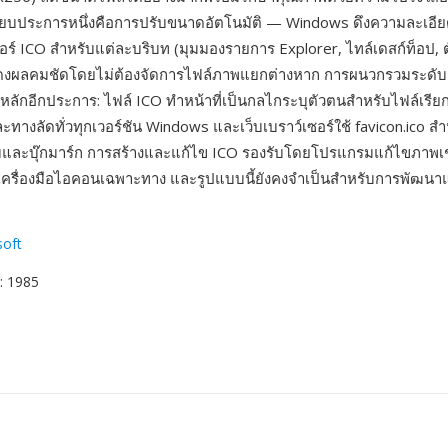
ียบประการหนึ่งคือการปรับขนาดอัตโนมัติ — Windows ดึงความละเอีย
์ ICO สำหรับแต่ละบริบท (มุมมองรายการ Explorer, ไทล์เดสก์ท็อป, ตั
ดงผลคมชัดโดยไม่ต้องจัดการไฟล์ภาพแยกต่างหาก การผนวกรวมระดับร
งหลักอีกประการ: ไฟล์ ICO ทำหน้าที่เป็นกลไกระบุตัวตนสำหรับไฟล์เร
ละทางลัดทั่วทุกเวอร์ชัน Windows และเว็บเบราว์เซอร์ใช้ favicon.ico ส
็บและบุ๊กมาร์ก การสร้างและแก้ไข ICO รองรับโดยโปรแกรมแก้ไขภาพเ
เครื่องมือไอคอนเฉพาะทาง และรูปแบบนี้ยังคงจำเป็นสำหรับการพัฒนา
soft
: 1985