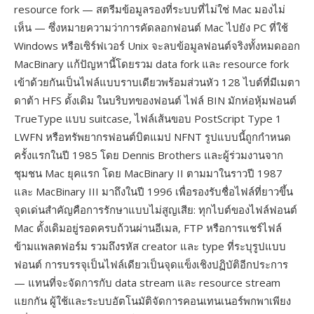
resource fork — สตรีมข้อมูลรองที่ระบบที่ไม่ใช่ Mac มองไม่
เห็น — ซึ่งหมายความว่าการคัดลอกฟอนต์ Mac ไปยัง PC ที่ใช้
Windows หรือเซิร์ฟเวอร์ Unix จะลบข้อมูลฟอนต์จริงทั้งหมดออก
MacBinary แก้ปัญหานี้โดยรวม data fork และ resource fork
เข้าด้วยกันเป็นไฟล์แบบราบเดียวพร้อมส่วนหัว 128 ไบต์ที่มีเมตา
ดาต้า HFS ดั้งเดิม ในบริบทของฟอนต์ ไฟล์ BIN มักห่อหุ้มฟอนต์
TrueType แบบ suitcase, ไฟล์เส้นขอบ PostScript Type 1
LWFN หรือทรัพยากรฟอนต์บิตแมป NFNT รูปแบบนี้ถูกกำหนด
ครั้งแรกในปี 1985 โดย Dennis Brothers และผู้ร่วมงานจาก
ชุมชน Mac ยุคแรก โดย MacBinary II ตามมาในราวปี 1987
และ MacBinary III มาถึงในปี 1996 เพื่อรองรับชื่อไฟล์ที่ยาวขึ้น
จุดเด่นสำคัญคือการรักษาแบบไม่สูญเสีย: ทุกไบต์ของไฟล์ฟอนต์
Mac ดั้งเดิมอยู่รอดครบถ้วนผ่านอีเมล, FTP หรือการแชร์ไฟล์
ข้ามแพลตฟอร์ม รวมถึงรหัส creator และ type ที่ระบุรูปแบบ
ฟอนต์ การบรรจุเป็นไฟล์เดียวเป็นจุดแข็งเชิงปฏิบัติอีกประการ
— แทนที่จะจัดการกับ data stream และ resource stream
แยกกัน ผู้ใช้และระบบอัตโนมัติจัดการคอนเทนเนอร์พกพาเพียง